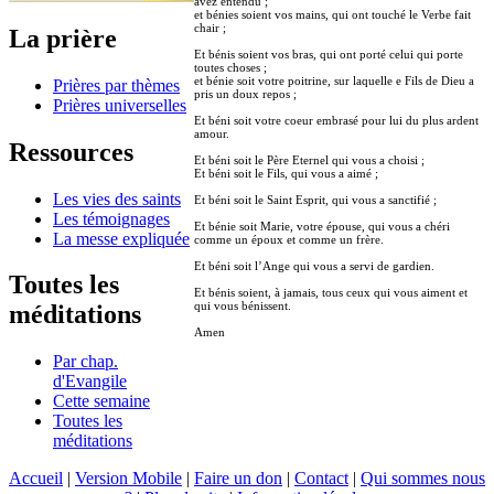
avez entendu ;
et bénies soient vos mains, qui ont touché le Verbe fait
chair ;
La prière
Et bénis soient vos bras, qui ont porté celui qui porte
toutes choses ;
et bénie soit votre poitrine, sur laquelle e Fils de Dieu a
Prières par thèmes
pris un doux repos ;
Prières universelles
Et béni soit votre coeur embrasé pour lui du plus ardent
amour.
Ressources
Et béni soit le Père Eternel qui vous a choisi ;
Et béni soit le Fils, qui vous a aimé ;
Les vies des saints
Et béni soit le Saint Esprit, qui vous a sanctifié ;
Les témoignages
Et bénie soit Marie, votre épouse, qui vous a chéri
La messe expliquée
comme un époux et comme un frère.
Et béni soit l’Ange qui vous a servi de gardien.
Toutes les
Et bénis soient, à jamais, tous ceux qui vous aiment et
qui vous bénissent.
méditations
Amen
Par chap.
d'Evangile
Cette semaine
Toutes les
méditations
Accueil
|
Version Mobile
|
Faire un don
|
Contact
|
Qui sommes nous