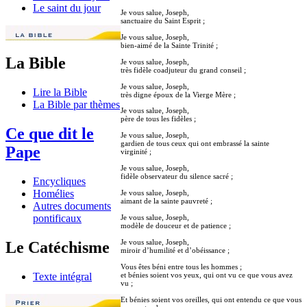
Le saint du jour
Je vous salue, Joseph,
sanctuaire du Saint Esprit ;
Je vous salue, Joseph,
bien-aimé de la Sainte Trinité ;
La Bible
Je vous salue, Joseph,
très fidèle coadjuteur du grand conseil ;
Je vous salue, Joseph,
Lire la Bible
très digne époux de la Vierge Mère ;
La Bible par thèmes
Je vous salue, Joseph,
père de tous les fidèles ;
Ce que dit le
Je vous salue, Joseph,
gardien de tous ceux qui ont embrassé la sainte
Pape
virginité ;
Je vous salue, Joseph,
fidèle observateur du silence sacré ;
Encycliques
Homélies
Je vous salue, Joseph,
aimant de la sainte pauvreté ;
Autres documents
pontificaux
Je vous salue, Joseph,
modèle de douceur et de patience ;
Je vous salue, Joseph,
Le Catéchisme
miroir d’humilité et d’obéissance ;
Vous êtes béni entre tous les hommes ;
et bénies soient vos yeux, qui ont vu ce que vous avez
Texte intégral
vu ;
Et bénies soient vos oreilles, qui ont entendu ce que vous