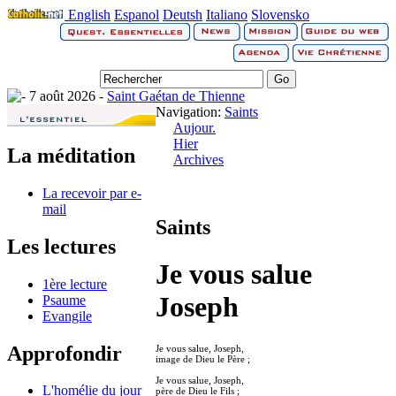
English
Espanol
Deutsh
Italiano
Slovensko
7 août 2026 -
Saint Gaétan de Thienne
Navigation:
Saints
Aujour.
Hier
La méditation
Archives
La recevoir par e-
mail
Saints
Les lectures
Je vous salue
1ère lecture
Joseph
Psaume
Evangile
Approfondir
Je vous salue, Joseph,
image de Dieu le Père ;
Je vous salue, Joseph,
L'homélie du jour
père de Dieu le Fils ;