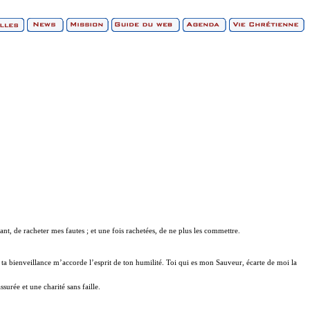
ant, de racheter mes fautes ; et une fois rachetées, de ne plus les commettre.
e ta bienveillance m’accorde l’esprit de ton humilité. Toi qui es mon Sauveur, écarte de moi la
urée et une charité sans faille.