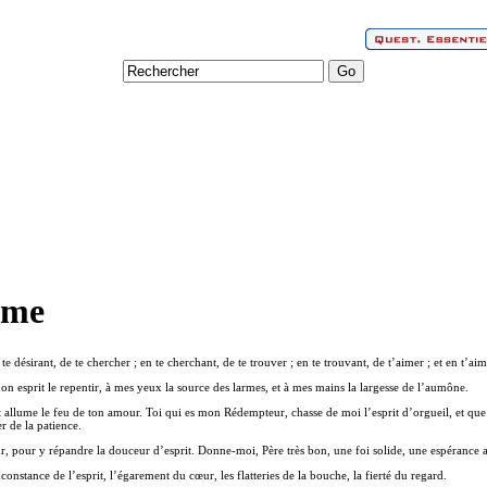
ême
désirant, de te chercher ; en te cherchant, de te trouver ; en te trouvant, de t’aimer ; et en t’aim
esprit le repentir, à mes yeux la source des larmes, et à mes mains la largesse de l’aumône.
 et allume le feu de ton amour. Toi qui es mon Rédempteur, chasse de moi l’esprit d’orgueil, et qu
r de la patience.
 pour y répandre la douceur d’esprit. Donne-moi, Père très bon, une foi solide, une espérance ass
constance de l’esprit, l’égarement du cœur, les flatteries de la bouche, la fierté du regard.