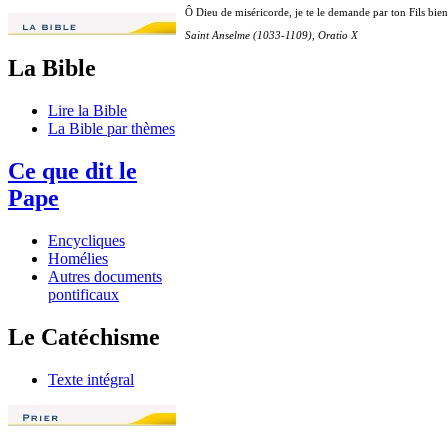
Ô Dieu de miséricorde, je te le demande par ton Fils bien-
Saint Anselme (1033-1109), Oratio X
La Bible
Lire la Bible
La Bible par thèmes
Ce que dit le
Pape
Encycliques
Homélies
Autres documents
pontificaux
Le Catéchisme
Texte intégral