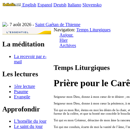
English
Espanol
Deutsh
Italiano
Slovensko
7 août 2026 -
Saint Gaétan de Thienne
Navigation:
Temps Liturgiques
Aujour.
Hier
La méditation
Archives
La recevoir par e-
mail
Temps Liturgiques
Les lectures
Prière pour le Car
1ère lecture
Psaume
Evangile
Seigneur mon Dieu, donne à mon cœur de te désirer ; en te 
Seigneur mon Dieu, donne à mon cœur la pénitence, à mon 
Approfondir
Toi qui es mon Roi, éteins en moi les désirs de la chair,
fureur de la colère, et que ta bonté me concède le bouclie
Toi qui es mon Créateur, déracine de mon âme la rancœur,
L'homélie du jour
Le saint du jour
Toi qui me conduis, écarte de moi la vanité de l’âme, l’in