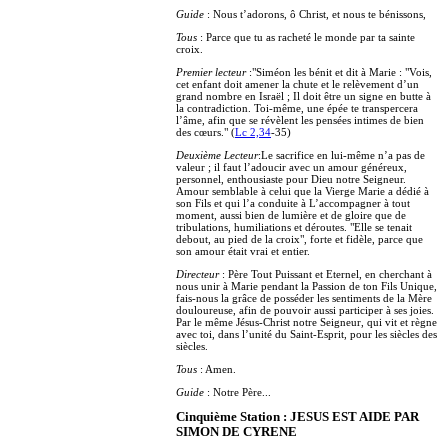
Guide
: Nous t’adorons, ô Christ, et nous te bénissons,
Tous
: Parce que tu as racheté le monde par ta sainte
croix.
Premier lecteur
:"Siméon les bénit et dit à Marie : "Vois,
cet enfant doit amener la chute et le relèvement d’un
grand nombre en Israël ; Il doit être un signe en butte à
la contradiction. Toi-même, une épée te transpercera
l’âme, afin que se révèlent les pensées intimes de bien
des cœurs." (
Lc 2,34
-35)
Deuxième Lecteur
:Le sacrifice en lui-même n’a pas de
valeur ; il faut l’adoucir avec un amour généreux,
personnel, enthousiaste pour Dieu notre Seigneur.
Amour semblable à celui que la Vierge Marie a dédié à
son Fils et qui l’a conduite à L’accompagner à tout
moment, aussi bien de lumière et de gloire que de
tribulations, humiliations et déroutes. "Elle se tenait
debout, au pied de la croix", forte et fidèle, parce que
son amour était vrai et entier.
Directeur
: Père Tout Puissant et Eternel, en cherchant à
nous unir à Marie pendant la Passion de ton Fils Unique,
fais-nous la grâce de posséder les sentiments de la Mère
douloureuse, afin de pouvoir aussi participer à ses joies.
Par le même Jésus-Christ notre Seigneur, qui vit et règne
avec toi, dans l’unité du Saint-Esprit, pour les siècles des
siècles.
Tous
: Amen.
Guide
: Notre Père...
Cinquième Station : JESUS EST AIDE PAR
SIMON DE CYRENE