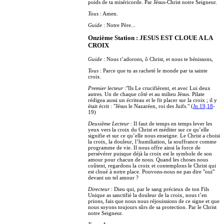
poids de ta miséricorde. Par Jésus-Christ notre Seigneur.
Tous
: Amen.
Guide
: Notre Père...
Onzième Station : JESUS EST CLOUE A LA
CROIX
Guide
: Nous t’adorons, ô Christ, et nous te bénissons,
Tous
: Parce que tu as racheté le monde par ta sainte
croix.
Premier lecteur
:"Ils Le crucifièrent, et avec Lui deux
autres. Un de chaque côté et au milieu Jésus. Pilate
rédigea aussi un écriteau et le fit placer sur la croix ; il y
était écrit : "Jésus le Nazaréen, roi des Juifs." (
Jn 19,18
-
19)
Deuxième Lecteur
: Il faut de temps en temps lever les
yeux vers la croix du Christ et méditer sur ce qu’elle
signifie et sur ce qu’elle nous enseigne. Le Christ a choisi
la croix, la douleur, l’humiliation, la souffrance comme
programme de vie. Il nous offre ainsi la force de
persévérer puisque déjà la croix est le symbole de son
amour pour chacun de nous. Quand les choses nous
coûtent, regardons la croix et contemplons le Christ qui
est cloué à notre place. Pouvons-nous ne pas dire "oui"
devant un tel amour ?
Directeur
: Dieu qui, par le sang précieux de ton Fils
Unique as sanctifié la douleur de la croix, nous t’en
prions, fais que nous nous réjouissions de ce signe et que
nous soyons toujours sûrs de sa protection. Par le Christ
notre Seigneur.