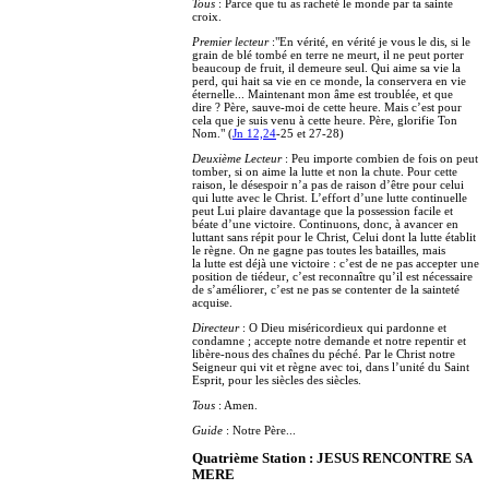
Tous
: Parce que tu as racheté le monde par ta sainte
croix.
Premier lecteur
:"En vérité, en vérité je vous le dis, si le
grain de blé tombé en terre ne meurt, il ne peut porter
beaucoup de fruit, il demeure seul. Qui aime sa vie la
perd, qui hait sa vie en ce monde, la conservera en vie
éternelle... Maintenant mon âme est troublée, et que
dire ? Père, sauve-moi de cette heure. Mais c’est pour
cela que je suis venu à cette heure. Père, glorifie Ton
Nom." (
Jn 12,24
-25 et 27-28)
Deuxième Lecteur
: Peu importe combien de fois on peut
tomber, si on aime la lutte et non la chute. Pour cette
raison, le désespoir n’a pas de raison d’être pour celui
qui lutte avec le Christ. L’effort d’une lutte continuelle
peut Lui plaire davantage que la possession facile et
béate d’une victoire. Continuons, donc, à avancer en
luttant sans répit pour le Christ, Celui dont la lutte établit
le règne. On ne gagne pas toutes les batailles, mais
la lutte est déjà une victoire : c’est de ne pas accepter une
position de tiédeur, c’est reconnaître qu’il est nécessaire
de s’améliorer, c’est ne pas se contenter de la sainteté
acquise.
Directeur
: O Dieu miséricordieux qui pardonne et
condamne ; accepte notre demande et notre repentir et
libère-nous des chaînes du péché. Par le Christ notre
Seigneur qui vit et règne avec toi, dans l’unité du Saint
Esprit, pour les siècles des siècles.
Tous
: Amen.
Guide
: Notre Père...
Quatrième Station : JESUS RENCONTRE SA
MERE