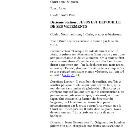
Christ notre Seigneur.
Tous
: Amen.
Guide
: Notre Père...
Dixième Station : JESUS EST DEPOUILLE
DE SES VETEMENTS
Guide
: Nous t’adorons, ô Christ, et nous te bénissons,
Tous
: Parce que tu as racheté le monde par ta sainte
croix.
Premier lecteur
:"Lorsque les soldats eurent crucifié
Jésus, ils prirent ses vêtements et firent quatre parts : une
part pour chaque soldat et la tunique. Or la tunique était
sans couture, tissée d’une pièce à partir du haut. Ils se
dirent donc entre eux : "ne la déchirons pas, mais tirons
au sort qui l’aura", afin que l’Ecriture fut accomplie "ils
se sont partagé mes habits et mon vêtement, ils l’ont tiré
au sort." (
Jn 19,23
-24)
Deuxième Lecteur
: Il est si bon de souffrir, souffrir et
souffrir plus pour Celui à qui nous devons tout, qui a
tout donné, sans limites de générosité... Beaucoup de
chrétiens aujourd’hui oublient que le christianisme n’est
pas seulement joie messianique, mais aussi, et d’une
façon plus insistante, la Passion du Serviteur du
Seigneur, du Christ dont la résurrection passe
nécessairement par la croix puisqu’il convenait que le
Christ souffrit et qu’ainsi Il entre dans sa gloire. Nous
devons tous souffrir, la croix est le prix de notre
bonheur.
Directeur
: Nous élevons vers Toi Seigneur, nos humbles
prières afin que, chargés de nos fautes, nous sentions le