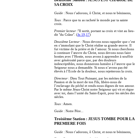
Deuxième Station : JESUS EST CHARGE DE
SA CROIX
Guide
: Nous t’adorons, ô Christ, et nous te bénissons,
Tous
: Parce que tu as racheté le monde par ta sainte
croix.
Premier lecteur
:"Il sortit, portant sa croix et vint au lieu-
dit "du Crâne". (
Jn 19,17
)
Deuxième Lecteur :
Nous devons nous rappeler que c’est
en s’immolant que le Christ réalise sa grande œuvre. Il
fut victime de la prière et de l’amour. Si nous cherchons
à continuer l’œuvre du Christ, nous devons nous faire
hosties avec l’Hostie, nous avons à apprendre à souffrir
avec générosité parce que, par des douleurs
indescriptibles, nous donnerons lumière à l’œuvre que le
Seigneur nous a demandée. Si nous n’avons pas été
élevés à l’Ecole de la douleur, nous rejetterons la croix.
Directeur
: Dieu Tout Puissant, par les mérites de la
Passion et de la mort de ton Fils, libère-nous de
l’esclavage du péché et rends-nous dignes de ton amour.
Par le même Jésus-Christ notre Seigneur qui vit et règne
avec toi, dans l’unité du Saint-Esprit, pour les siècles des
siècles.
Tous
: Amen.
Guide
: Notre Père...
Troisième Station : JESUS TOMBE POUR LA
PREMIERE FOIS
Guide
: Nous t’adorons, ô Christ, et nous te bénissons,