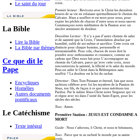
croix.
Le saint du jour
Premier lecteur
: Revivons avec le Christ les dernières
heures de sa vie en refaisant spirituellement le chemin du
Calvaire. Jésus a souffert et est mort pour nous, pour
expier les péchés de chacun d’entre nous et nous sauver.
Commençons notre méditation de la Passion avec un
La Bible
sincère sentiment de douleur.
Deuxième Lecteur :
Il n’y a pas d’autre chemin de salut
et de sainteté que la Croix, l’immolation absolue par
Lire la Bible
humilité, oubli de soi-même et sacrifice. Cette croix est
La Bible par thèmes
distincte pour chaque homme, personnelle et
intransmissible. Pour cela, chacun de nous doit la
prendre avec enthousiasme et constance, comme un
cadeau que Dieu nous fait pour L’accompagner au
Ce que dit le
chemin du Calvaire, parce qu’avec cette croix, nous
rencontrerons la sainteté, la félicité et le salut du monde.
Pape
Peut-on aider le Christ dans la Rédemption sans
souffrir ? La douleur est la loi du rachat.
Directeur
: Dieu Tout Puissant et éternel, fais que nous
Encycliques
sachions célébrer avec foi les mystères de la Passion de
Homélies
Jésus, ton fils, de façon à ce que nous méritions ton
Pardon. Par le même Jésus-Christ notre Seigneur qui vit
Autres documents
et règne avec toi dans l’unité du Saint-Esprit, pour les
pontificaux
siècles des siècles.
Tous
: Amen.
Le Catéchisme
Première Station : JESUS EST CONDAMNE A
MORT
Texte intégral
Guide
: Nous t’adorons, ô Christ, et nous te bénissons,
Tous
: Parce que tu as racheté le monde par ta sainte
croix.