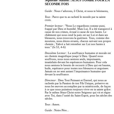
Septième Station : JESUS TOMBE POUR LA
SECONDE FOIS
Guide
: Nous t’adorons, ô Christ, et nous te bénissons,
Tous
: Parce que tu as racheté le monde par ta sainte
croix.
Premier lecteur
: "Nous Le regardions comme puni,
frappé par Dieu et humilié. Mais Lui, Il a été transpercé à
cause de nos crimes, écrasé à cause de nos fautes. Le
châtiment qui nous rend la paix est sur Lui et dans ses
blessures, nous trouvons la guérison. Tous, comme des
moutons, nous étions errants, chacun suivant son propre
chemin ; Yahvé a fait retomber sur Lui nos fautes à
tous." (Is 53, 4-6)
Deuxième Lecteur
: La souffrance humaine et morale est
un chemin magnifique jusqu’à Dieu. Quand nous
souffrons, nous nous sentons seuls, impuissants,
insatisfaits devant les espérances humaines. Pour cela
nous sentons le besoin de recourir à Dieu qui est baume,
huile, espérance pour toutes nos blessures et angoisses.
Jamais on ne sent autant l’impuissance humaine que
devant la souffrance.
Directeur
: Dieu Tout Puissant et Eternel, qui nous as
rachetés par la Passion de ton Fils Unique, préserve en
nous les œuvres accomplies par ta miséricorde, de façon
à ce que nous puissions toujours vivre en ta sainte grâce.
Par le même Jésus-Christ notre Seigneur qui vit et règne
avec Toi, dans l’unité du Saint-Esprit, pour les siècles des
siècles.
Tous
: Amen.
Guide
: Notre Père...