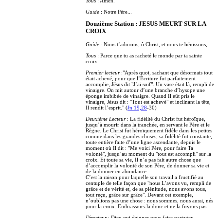
Tous
: Amen.
Guide
: Notre Père...
Douzième Station : JESUS MEURT SUR LA
CROIX
Guide
: Nous t’adorons, ô Christ, et nous te bénissons,
Tous
: Parce que tu as racheté le monde par ta sainte
croix.
Premier lecteur
:"Après quoi, sachant que désormais tout
était achevé, pour que l’Ecriture fut parfaitement
accomplie, Jésus dit "J’ai soif". Un vase était là, rempli de
vinaigre. On mit autour d’une branche d’hysope une
éponge imbibée de vinaigre. Quand Il eût pris le
vinaigre, Jésus dit : "Tout est achevé" et inclinant la tête,
Il rendit l’esprit." (
Jn 19,28
-30)
Deuxième Lecteur
: La fidélité du Christ fut héroïque,
jusqu’à mourir dans la tranchée, en servant le Père et le
Règne. Le Christ fut héroïquement fidèle dans les petites
comme dans les grandes choses, sa fidélité fut constante,
toute entière faite d’une ligne ascendante, depuis le
moment où Il dit : "Me voici Père, pour faire Ta
volonté", jusqu’au moment du "tout est accompli" sur la
croix. Et toute sa vie, Il n’a pas fait autre chose que
d’accomplir la volonté de son Père, de donner sa vie et
de la donner en abondance.
C’est la raison pour laquelle son travail a fructifié au
centuple de telle façon que "nous L’avons vu, rempli de
grâce et de vérité et, de sa plénitude, nous avons tous,
tout reçu, grâce sur grâce". Devant cet exemple,
n’oublions pas une chose : nous sommes, nous aussi, nés
pour la croix. Embrassons-la donc et ne la fuyons pas.
Directeur
: Dieu qui daignes nous faire partager