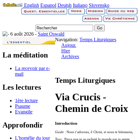
English
Espanol
Deutsh
Italiano
Slovensko
6 août 2026 -
Saint Oswald
Navigation:
Temps Liturgiques
Aujour.
Hier
La méditation
Archives
La recevoir par e-
mail
Temps Liturgiques
Les lectures
Via Crucis -
1ère lecture
Chemin de Croix
Psaume
Evangile
Approfondir
Introduction
Guide
: Nous t’adorons, ô Christ, et nous te bénissons,
L'homélie du jour
Tous
: Parce que tu as racheté le monde par ta sainte