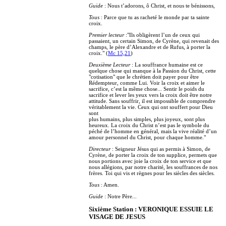
Guide
: Nous t’adorons, ô Christ, et nous te bénissons,
Tous
: Parce que tu as racheté le monde par ta sainte
croix.
Premier lecteur
:"Ils obligèrent l’un de ceux qui
passaient, un certain Simon, de Cyrène, qui revenait des
champs, le père d’Alexandre et de Rufus, à porter la
croix." (
Mc 15,21
)
Deuxième Lecteur
: La souffrance humaine est ce
quelque chose qui manque à la Passion du Christ, cette
"cotisation" que le chrétien doit payer pour être
Rédempteur, comme Lui. Voir la croix et aimer le
sacrifice, c’est la même chose... Sentir le poids du
sacrifice et lever les yeux vers la croix doit être notre
attitude. Sans souffrir, il est impossible de comprendre
véritablement la vie. Ceux qui ont souffert pour Dieu
sont
plus humains, plus simples, plus joyeux, sont plus
heureux. La croix du Christ n’est pas le symbole du
péché de l’homme en général, mais la vive réalité d’un
amour personnel du Christ, pour chaque homme."
Directeur
: Seigneur Jésus qui as permis à Simon, de
Cyrène, de porter la croix de ton supplice, permets que
nous portions avec joie la croix de ton service et que
nous allégions, par notre charité, les souffrances de nos
frères. Toi qui vis et règnes pour les siècles des siècles.
Tous
: Amen.
Guide
: Notre Père...
Sixième Station : VERONIQUE ESSUIE LE
VISAGE DE JESUS