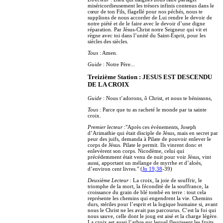
miséricordieusement les trésors infinis contenus dans le
cœur de ton Fils, flagellé pour nos péchés, nous te
supplions de nous accorder de Lui rendre le devoir de
notre piété et de le faire avec le devoir d’une digne
réparation. Par Jésus-Christ notre Seigneur qui vit et
règne avec toi dans l’unité du Saint-Esprit, pour les
siècles des siècles.
Tous
: Amen.
Guide
: Notre Père...
Treizième Station : JESUS EST DESCENDU
DE LA CROIX
Guide
: Nous t’adorons, ô Christ, et nous te bénissons,
Tous
: Parce que tu as racheté le monde par ta sainte
croix.
Premier lecteur
:"Après ces évènements, Joseph
d’Arimathie qui était disciple de Jésus, mais en secret par
peur des juifs, demanda à Pilate de pouvoir enlever le
corps de Jésus. Pilate le permit. Ils vinrent donc et
enlevèrent son corps. Nicodème, celui qui
précédemment était venu de nuit pour voir Jésus, vint
aussi, apportant un mélange de myrrhe et d’aloès,
d’environ cent livres." (
Jn 19,38
-39)
Deuxième Lecteur
: La croix, la joie de souffrir, le
triomphe de la mort, la fécondité de la souffrance, la
croissance du grain de blé tombé en terre : tout cela
représente les chemins qui engendrent la vie. Chemins
durs, stériles pour l’esprit et la logique humaine si, avant
nous le Christ ne les avait pas parcourus. C’est la foi qui
nous sauve, celle dont le joug est aisé et la charge légère.
La croix est aussi l’arbre sur lequel fleurissent les fruits