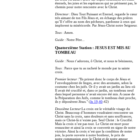
éternels, les joies et les espérances qui ne périssent pas, le
chemin pour notre rencontre avec le Christ.
Directeur
: Dieu Tout Puissant et Eternel, regarde le cœur
très aimant de ton Fils Jésus et, en échange des prières
qu’Il t’offre au nom des pécheurs, pardonne à ceux qui
implorent ta miséricorde. Par Jésus-Christ notre Seigneur.
Tous
: Amen.
Guide
: Notre Père...
Quatorzième Station : JESUS EST MIS AU
TOMBEAU
Guide
: Nous t’adorons, ô Christ, et nous te bénissons,
Tous
: Parce que tu as racheté le monde par ta sainte
croix.
Premier lecteur
:"Ils prirent donc le corps de Jésus et
l’enveloppèrent de linges, avec des aromates, selon la
coutume chez les juifs. Or il y avait un jardin au lieu où
Il avait été crucifié et, dans ce jardin, un tombeau neuf
dans lequel personne n’avait encore été mis. A cause de
la Préparation des Juifs, comme le tombeau était proche,
ils y déposèrent Jésus." (
Jn 19,40
-42)
Deuxième Lecteur
:La croix est le véritable visage du
Christ. Beaucoup d’hommes voudraient rencontrer un
Christ sans la croix, sans douleurs et sans souffrances,
mais ce Christ-là n’existe pas. Seul Christ : le Crucifié.
Mais la croix n’est pas tout. Le Christ est mort pour
ressusciter et ainsi la croix se convertit en signe de notre
victoire. Ainsi la croix n’est que la condition de notre
joie, la porte ouverte à notre bonheur, le prix de
notre communion avec le Christ et de notre amour