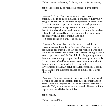
Guide
: Nous t’adorons, ô Christ, et nous te bénissons,
Tous
: Parce que tu as racheté le monde par ta sainte
croix.
Premier lecteur
: "Qui croira ce que nous avons
entendu ? Et le pouvoir de Dieu, à qui sera-t-il révélé ?
Surgissant devant Lui comme une pousse en terre aride,
Il n’avait aucune apparence, aucune beauté que nous
pouvions regarder, ni apparence qui nous plaise ;
déprécié et abandonné des hommes ; homme de douleur
et familier de la souffrance, comme quelqu’un devant
qui on se voile la face, oublié sans que
l’on fasse attention à Lui." (Is 53, 13)
Deuxième Lecteur
: Ne regarde pas avec dédain la
correction avec laquelle le Seigneur t’éduque et ne te
décourage pas quand Il te fait des reproches, parce que
le Seigneur corrige tous ceux qui L’aiment et aiguillonne
tout ce qui est accueil de Son Fils. Le Seigneur permet la
douleur dans la vie pour purifier l’amour, pour mûrir la
foi, pour accroître l’espérance, pour nous apprendre à
donner un sens plus profond à ce qui est
la vie auprès de Lui. A celui que Dieu éprouve, il est dit
qu’Il l’aime, qu’Il espère beaucoup de lui, qu’Il veut
plus de lui.
Directeur
: Seigneur Jésus qui as permis le beau geste de
Véronique lors de ta Passion, fais que, en crucifiant en
nous la chair et les passions, nous puissions atteindre les
joies du Ciel, toi qui vis et règnes avec le Père et le Saint-
Esprit pour les siècles des siècles.
Tous
: Amen.
Guide
: Notre Père...