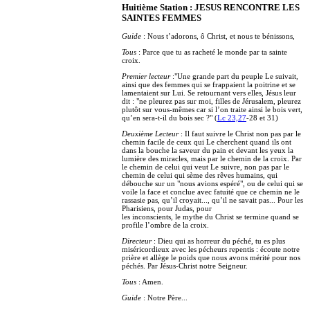
Huitième Station : JESUS RENCONTRE LES
SAINTES FEMMES
Guide
: Nous t’adorons, ô Christ, et nous te bénissons,
Tous
: Parce que tu as racheté le monde par ta sainte
croix.
Premier lecteur
:"Une grande part du peuple Le suivait,
ainsi que des femmes qui se frappaient la poitrine et se
lamentaient sur Lui. Se retournant vers elles, Jésus leur
dit : "ne pleurez pas sur moi, filles de Jérusalem, pleurez
plutôt sur vous-mêmes car si l’on traite ainsi le bois vert,
qu’en sera-t-il du bois sec ?" (
Lc 23,27
-28 et 31)
Deuxième Lecteur
: Il faut suivre le Christ non pas par le
chemin facile de ceux qui Le cherchent quand ils ont
dans la bouche la saveur du pain et devant les yeux la
lumière des miracles, mais par le chemin de la croix. Par
le chemin de celui qui veut Le suivre, non pas par le
chemin de celui qui sème des rêves humains, qui
débouche sur un "nous avions espéré", ou de celui qui se
voile la face et conclue avec fatuité que ce chemin ne le
rassasie pas, qu’il croyait..., qu’il ne savait pas... Pour les
Pharisiens, pour Judas, pour
les inconscients, le mythe du Christ se termine quand se
profile l’ombre de la croix.
Directeur
: Dieu qui as horreur du péché, tu es plus
miséricordieux avec les pécheurs repentis : écoute notre
prière et allège le poids que nous avons mérité pour nos
péchés. Par Jésus-Christ notre Seigneur.
Tous
: Amen.
Guide
: Notre Père...