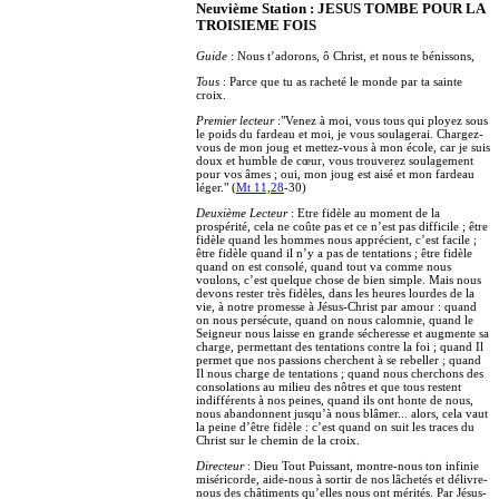
Neuvième Station : JESUS TOMBE POUR LA
TROISIEME FOIS
Guide
: Nous t’adorons, ô Christ, et nous te bénissons,
Tous
: Parce que tu as racheté le monde par ta sainte
croix.
Premier lecteur
:"Venez à moi, vous tous qui ployez sous
le poids du fardeau et moi, je vous soulagerai. Chargez-
vous de mon joug et mettez-vous à mon école, car je suis
doux et humble de cœur, vous trouverez soulagement
pour vos âmes ; oui, mon joug est aisé et mon fardeau
léger." (
Mt 11,28
-30)
Deuxième Lecteur
: Etre fidèle au moment de la
prospérité, cela ne coûte pas et ce n’est pas difficile ; être
fidèle quand les hommes nous apprécient, c’est facile ;
être fidèle quand il n’y a pas de tentations ; être fidèle
quand on est consolé, quand tout va comme nous
voulons, c’est quelque chose de bien simple. Mais nous
devons rester très fidèles, dans les heures lourdes de la
vie, à notre promesse à Jésus-Christ par amour : quand
on nous persécute, quand on nous calomnie, quand le
Seigneur nous laisse en grande sécheresse et augmente sa
charge, permettant des tentations contre la foi ; quand Il
permet que nos passions cherchent à se rebeller ; quand
Il nous charge de tentations ; quand nous cherchons des
consolations au milieu des nôtres et que tous restent
indifférents à nos peines, quand ils ont honte de nous,
nous abandonnent jusqu’à nous blâmer... alors, cela vaut
la peine d’être fidèle : c’est quand on suit les traces du
Christ sur le chemin de la croix.
Directeur
: Dieu Tout Puissant, montre-nous ton infinie
miséricorde, aide-nous à sortir de nos lâchetés et délivre-
nous des châtiments qu’elles nous ont mérités. Par Jésus-