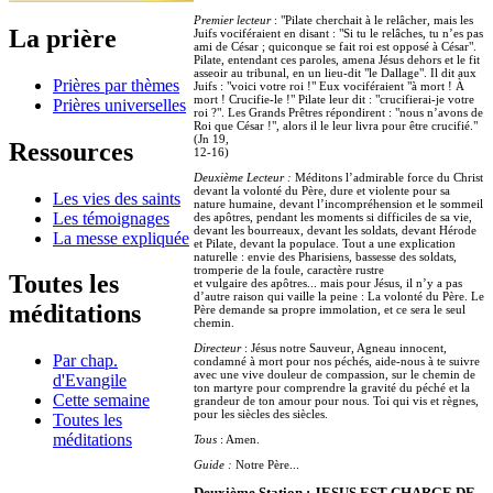
Premier lecteur
: "Pilate cherchait à le relâcher, mais les
La prière
Juifs vociféraient en disant : "Si tu le relâches, tu n’es pas
ami de César ; quiconque se fait roi est opposé à César".
Pilate, entendant ces paroles, amena Jésus dehors et le fit
asseoir au tribunal, en un lieu-dit "le Dallage". Il dit aux
Prières par thèmes
Juifs : "voici votre roi !" Eux vociféraient "à mort ! À
mort ! Crucifie-le !" Pilate leur dit : "crucifierai-je votre
Prières universelles
roi ?". Les Grands Prêtres répondirent : "nous n’avons de
Roi que César !", alors il le leur livra pour être crucifié."
(Jn 19,
Ressources
12-16)
Deuxième Lecteur :
Méditons l’admirable force du Christ
devant la volonté du Père, dure et violente pour sa
Les vies des saints
nature humaine, devant l’incompréhension et le sommeil
Les témoignages
des apôtres, pendant les moments si difficiles de sa vie,
devant les bourreaux, devant les soldats, devant Hérode
La messe expliquée
et Pilate, devant la populace. Tout a une explication
naturelle : envie des Pharisiens, bassesse des soldats,
tromperie de la foule, caractère rustre
Toutes les
et vulgaire des apôtres... mais pour Jésus, il n’y a pas
d’autre raison qui vaille la peine : La volonté du Père. Le
méditations
Père demande sa propre immolation, et ce sera le seul
chemin.
Directeur
: Jésus notre Sauveur, Agneau innocent,
Par chap.
condamné à mort pour nos péchés, aide-nous à te suivre
avec une vive douleur de compassion, sur le chemin de
d'Evangile
ton martyre pour comprendre la gravité du péché et la
Cette semaine
grandeur de ton amour pour nous. Toi qui vis et règnes,
pour les siècles des siècles.
Toutes les
méditations
Tous
: Amen.
Guide :
Notre Père...