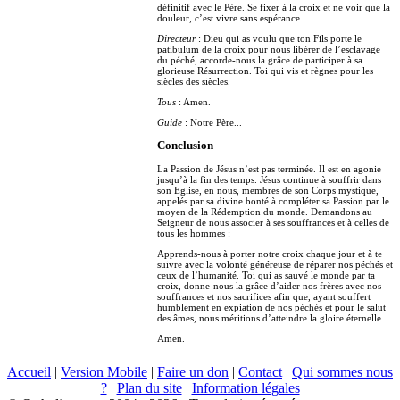
définitif avec le Père. Se fixer à la croix et ne voir que la
douleur, c’est vivre sans espérance.
Directeur
: Dieu qui as voulu que ton Fils porte le
patibulum de la croix pour nous libérer de l’esclavage
du péché, accorde-nous la grâce de participer à sa
glorieuse Résurrection. Toi qui vis et règnes pour les
siècles des siècles.
Tous
: Amen.
Guide
: Notre Père...
Conclusion
La Passion de Jésus n’est pas terminée. Il est en agonie
jusqu’à la fin des temps. Jésus continue à souffrir dans
son Eglise, en nous, membres de son Corps mystique,
appelés par sa divine bonté à compléter sa Passion par le
moyen de la Rédemption du monde. Demandons au
Seigneur de nous associer à ses souffrances et à celles de
tous les hommes :
Apprends-nous à porter notre croix chaque jour et à te
suivre avec la volonté généreuse de réparer nos péchés et
ceux de l’humanité. Toi qui as sauvé le monde par ta
croix, donne-nous la grâce d’aider nos frères avec nos
souffrances et nos sacrifices afin que, ayant souffert
humblement en expiation de nos péchés et pour le salut
des âmes, nous méritions d’atteindre la gloire éternelle.
Amen.
Accueil
|
Version Mobile
|
Faire un don
|
Contact
|
Qui sommes nous
?
|
Plan du site
|
Information légales