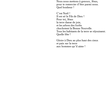
Nous nous mettons à genoux, Jésus,
pour te remercier d’être parmi nous.
Quel bonheur !
C’est Noël !
Il est né le Fils de Dieu !
Pour toi, Jésus
la terre danse de joie,
et les arbres des forêts
chuchotent la Bonne Nouvelle.
Tous les habitants de la terre se réjouissent.
Quelle fête !
Gloire à Dieu au plus haut des cieux
et paix sur la terre
aux hommes qu’il aime !