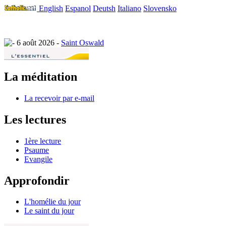
English
Espanol
Deutsh
Italiano
Slovensko
6 août 2026 -
Saint Oswald
La méditation
La recevoir par e-mail
Les lectures
1ère lecture
Psaume
Evangile
Approfondir
L'homélie du jour
Le saint du jour