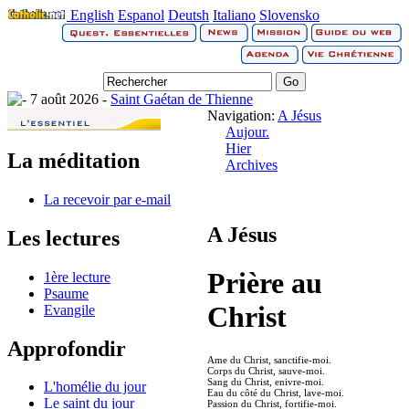
English
Espanol
Deutsh
Italiano
Slovensko
7 août 2026 -
Saint Gaétan de Thienne
Navigation:
A Jésus
Aujour.
Hier
La méditation
Archives
La recevoir par e-mail
A Jésus
Les lectures
Prière au
1ère lecture
Psaume
Christ
Evangile
Approfondir
Ame du Christ, sanctifie-moi.
Corps du Christ, sauve-moi.
Sang du Christ, enivre-moi.
L'homélie du jour
Eau du côté du Christ, lave-moi.
Le saint du jour
Passion du Christ, fortifie-moi.