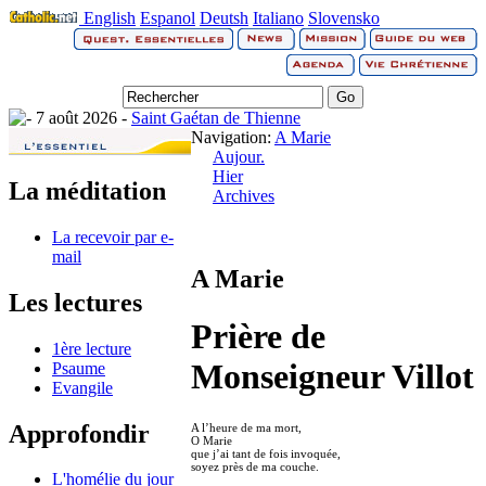
English
Espanol
Deutsh
Italiano
Slovensko
7 août 2026 -
Saint Gaétan de Thienne
Navigation:
A Marie
Aujour.
Hier
La méditation
Archives
La recevoir par e-
mail
A Marie
Les lectures
Prière de
1ère lecture
Monseigneur Villot
Psaume
Evangile
Approfondir
A l’heure de ma mort,
O Marie
que j’ai tant de fois invoquée,
soyez près de ma couche.
L'homélie du jour