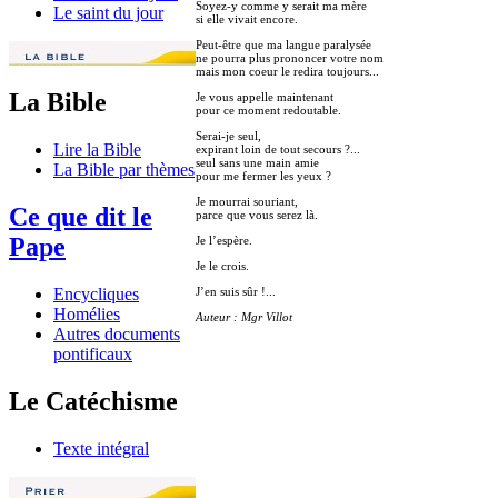
Soyez-y comme y serait ma mère
Le saint du jour
si elle vivait encore.
Peut-être que ma langue paralysée
ne pourra plus prononcer votre nom
mais mon coeur le redira toujours...
La Bible
Je vous appelle maintenant
pour ce moment redoutable.
Serai-je seul,
Lire la Bible
expirant loin de tout secours ?...
seul sans une main amie
La Bible par thèmes
pour me fermer les yeux ?
Je mourrai souriant,
Ce que dit le
parce que vous serez là.
Pape
Je l’espère.
Je le crois.
J’en suis sûr !...
Encycliques
Homélies
Auteur : Mgr Villot
Autres documents
pontificaux
Le Catéchisme
Texte intégral