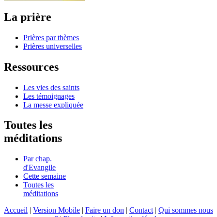
La prière
Prières par thèmes
Prières universelles
Ressources
Les vies des saints
Les témoignages
La messe expliquée
Toutes les
méditations
Par chap.
d'Evangile
Cette semaine
Toutes les
méditations
Accueil
|
Version Mobile
|
Faire un don
|
Contact
|
Qui sommes nous