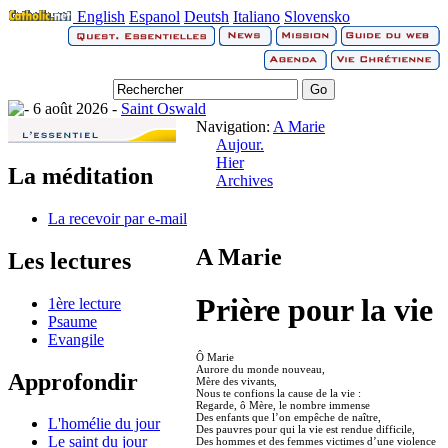
English
Espanol
Deutsh
Italiano
Slovensko
6 août 2026 -
Saint Oswald
Navigation:
A Marie
Aujour.
Hier
La méditation
Archives
La recevoir par e-mail
A Marie
Les lectures
Prière pour la vie
1ère lecture
Psaume
Evangile
Ô Marie
Aurore du monde nouveau,
Approfondir
Mère des vivants,
Nous te confions la cause de la vie :
Regarde, ô Mère, le nombre immense
Des enfants que l’on empêche de naître,
L'homélie du jour
Des pauvres pour qui la vie est rendue difficile,
Le saint du jour
Des hommes et des femmes victimes d’une violence