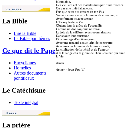
inhumaine,
Des vieillards et des malades tués par l’indifférence
Ou par une pitié fallacieuse.
Fais que ceux qui croient en ton Fils
Sachent annoncer aux hommes de notre temps
Avec fermeté et avec amour
La Bible
L’Evangile de la Vie.
Obtiens leur la grâce de l’accueillir
Comme un don toujours nouveau,
La joie de le célébrer avec reconnaissance
Lire la Bible
Dans toute leur existence
La Bible par thèmes
Et le courage d’en témoigner
Avec une tenacité active, afin de construire,
Avec tous les hommes de bonne volonté,
Ce que dit le Pape
La civilisation de la vérité et de l’amour,
A la louange et à la gloire de Dieu Créateur qui aime
la Vie.
Encycliques
Amen
Homélies
Auteur : Jean-Paul II
Autres documents
pontificaux
Le Catéchisme
Texte intégral
La prière