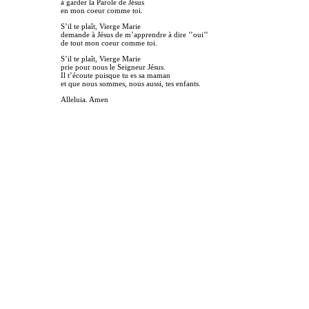
à garder la Parole de Jésus
en mon coeur comme toi.
S’il te plaît, Vierge Marie
demande à Jésus de m’apprendre à dire ’’oui’’
de tout mon coeur comme toi.
S’il te plaît, Vierge Marie
prie pour nous le Seigneur Jésus.
Il t’écoute puisque tu es sa maman
et que nous sommes, nous aussi, tes enfants.
Alleluia. Amen