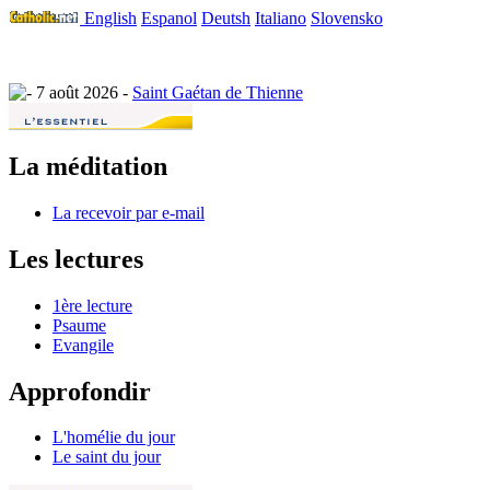
English
Espanol
Deutsh
Italiano
Slovensko
7 août 2026 -
Saint Gaétan de Thienne
La méditation
La recevoir par e-mail
Les lectures
1ère lecture
Psaume
Evangile
Approfondir
L'homélie du jour
Le saint du jour