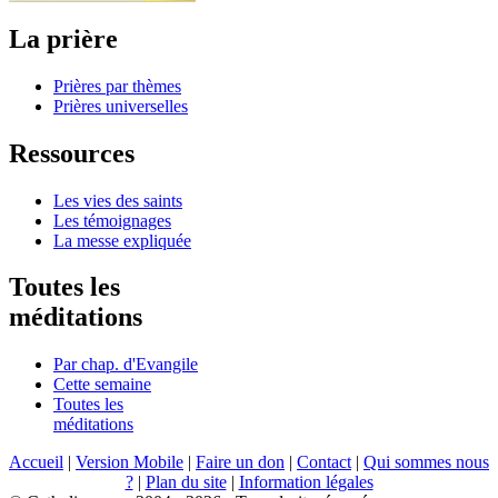
La prière
Prières par thèmes
Prières universelles
Ressources
Les vies des saints
Les témoignages
La messe expliquée
Toutes les
méditations
Par chap. d'Evangile
Cette semaine
Toutes les
méditations
Accueil
|
Version Mobile
|
Faire un don
|
Contact
|
Qui sommes nous
?
|
Plan du site
|
Information légales