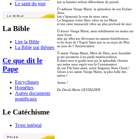
par ta lumière infinie débordante de pureté.
Le saint du jour
Ô radieuse Vierge Marie, la splendeur de ton Enfant
Jésus
fait s’épanouir la rose de mon cœur.
Le Seigneur notre Dieu vibre en toi Marie
et ton cœur immaculé vibre au plus profond de moi.
La Bible
Ô douce Vierge Marie, mets subtilement tes mains sur
mon front
afin qu’elles me déversent tes saintes bénédictions
Lire la Bible
et les dons de l’Esprit Saint que tu as reçus du Père
au jour de l’Annonciation.
La Bible par thèmes
Ô sainte Vierge Marie, Mère de Dieu, avec humilité
je me prosterne à tes pieds miséricordieux.
Ce que dit le
Éclaire-moi et guide-moi sur le splendide chemin
qui mène mon esprit vers la Connaissance
Pape
de ton Fils bien-aimé, notre Seigneur Jésus Christ !
Gloire à toi sainte Vierge Marie, la plus belle des
mères !
Encycliques
Amen !
Homélies
De David-Marie GESTALDER
Autres documents
pontificaux
Le Catéchisme
Texte intégral