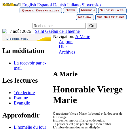
English
Espanol
Deutsh
Italiano
Slovensko
7 août 2026 -
Saint Gaétan de Thienne
Navigation:
A Marie
Aujour.
Hier
La méditation
Archives
La recevoir par e-
mail
A Marie
Les lectures
Honorable Vierge
1ère lecture
Marie
Psaume
Evangile
Approfondir
Ô gracieuse Vierge Marie, la beauté et la douceur de
ton visage
inspirent en moi confiance et dévotion.
Ta présence est plus proche que mon ombre.
L'homélie du jour
L’ombre de mes doutes est dissipée