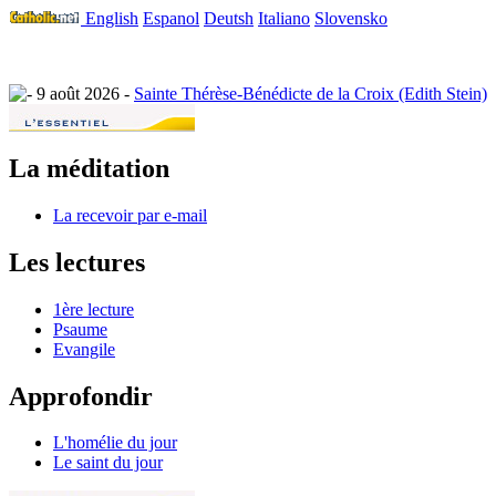
English
Espanol
Deutsh
Italiano
Slovensko
9 août 2026 -
Sainte Thérèse-Bénédicte de la Croix (Edith Stein)
La méditation
La recevoir par e-mail
Les lectures
1ère lecture
Psaume
Evangile
Approfondir
L'homélie du jour
Le saint du jour