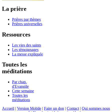
La prière
Prières par thèmes
Prières universelles
Ressources
Les vies des saints
Les témoignages
La messe expliquée
Toutes les
méditations
Par chap.
d'Evangile
Cette semaine
Toutes les
méditations
Accueil
|
Version Mobile
|
Faire un don
|
Contact
|
Qui sommes nous