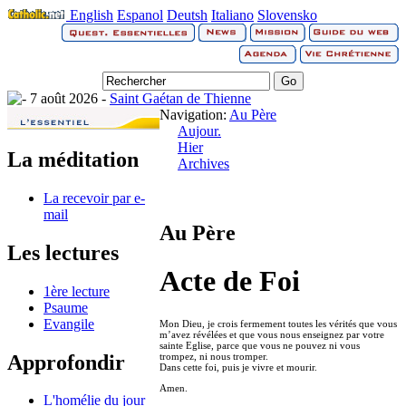
English
Espanol
Deutsh
Italiano
Slovensko
7 août 2026 -
Saint Gaétan de Thienne
Navigation:
Au Père
Aujour.
Hier
La méditation
Archives
La recevoir par e-
mail
Au Père
Les lectures
Acte de Foi
1ère lecture
Psaume
Evangile
Mon Dieu, je crois fermement toutes les vérités que vous
m’avez révélées et que vous nous enseignez par votre
sainte Eglise, parce que vous ne pouvez ni vous
Approfondir
trompez, ni nous tromper.
Dans cette foi, puis je vivre et mourir.
Amen.
L'homélie du jour