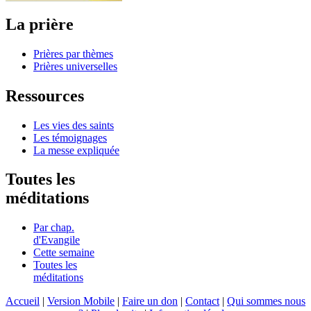
La prière
Prières par thèmes
Prières universelles
Ressources
Les vies des saints
Les témoignages
La messe expliquée
Toutes les
méditations
Par chap.
d'Evangile
Cette semaine
Toutes les
méditations
Accueil
|
Version Mobile
|
Faire un don
|
Contact
|
Qui sommes nous