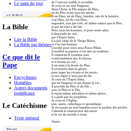
de l’univers visible et invisible.
Le saint du jour
Je crois en un seul Seigneur,
Jésus Christ, le Fils unique de Dieu,
né du Père avant tous les siècles :
Il est Dieu, né de Dieu, lumière, née de la lumière,
vrai Dieu, né du vrai Dieu,
engendré, non pas créé, de même nature que le Père,
La Bible
et par lui tout a été fait.
Pour nous les hommes, et pour notre salut,
il descendit du ciel ;
par l’Esprit Saint,
Lire la Bible
il a pris chair de la Vierge Marie,
La Bible par thèmes
et s’est fait homme.
Crucifié pour nous sous Ponce Pilate,
il souffrit sa passion et fut mis au tombeau.
Il ressuscita le troisème jour,
Ce que dit le
comformément aux Ecritures,
et il monta au ciel ;
Pape
il est assis à la droite du Père.
Il reviendra dans la gloire,
pour juger les vivants et les morts ;
et son règne n’aura pas de fin.
Encycliques
Je crois en l’Esprit Saint,
Homélies
qui est Seigneur et qui donne la vie ;
il procède du Père et du Fils ;
Autres documents
avec le Père et le Fils,
pontificaux
il reçoit même adoration et même gloire ;
il a parlé par les prophètes.
Je crois en l’Eglise,
Le Catéchisme
une, sainte, catholique et apostolique.
Je reconnais un seul baptême pour le pardon des péchés.
J’attends la résurrection des morts
et la vie du monde à venir.
Texte intégral
Amen.