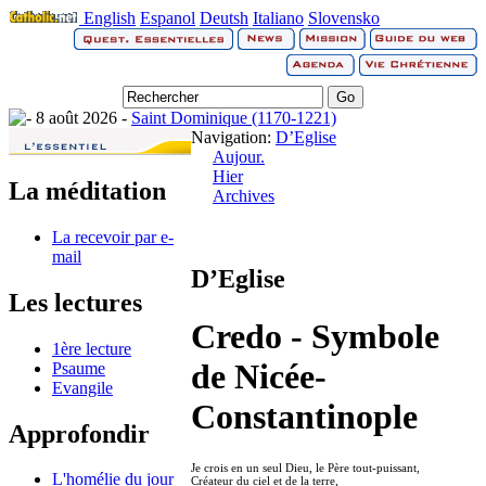
English
Espanol
Deutsh
Italiano
Slovensko
8 août 2026 -
Saint Dominique (1170-1221)
Navigation:
D’Eglise
Aujour.
Hier
La méditation
Archives
La recevoir par e-
mail
D’Eglise
Les lectures
Credo - Symbole
1ère lecture
de Nicée-
Psaume
Evangile
Constantinople
Approfondir
Je crois en un seul Dieu, le Père tout-puissant,
L'homélie du jour
Créateur du ciel et de la terre,