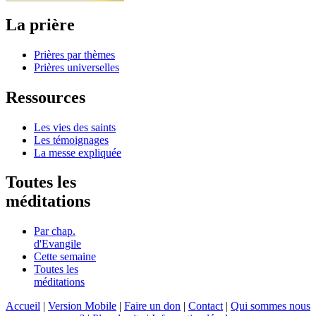
La prière
Prières par thèmes
Prières universelles
Ressources
Les vies des saints
Les témoignages
La messe expliquée
Toutes les
méditations
Par chap.
d'Evangile
Cette semaine
Toutes les
méditations
Accueil
|
Version Mobile
|
Faire un don
|
Contact
|
Qui sommes nous