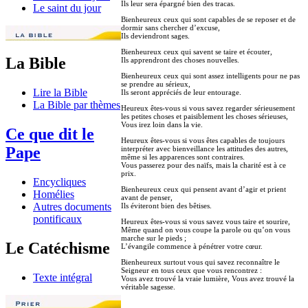
Ils leur sera épargné bien des tracas.
Le saint du jour
Bienheureux ceux qui sont capables de se reposer et de
dormir sans chercher d’excuse,
Ils deviendront sages.
Bienheureux ceux qui savent se taire et écouter,
La Bible
Ils apprendront des choses nouvelles.
Bienheureux ceux qui sont assez intelligents pour ne pas
se prendre au sérieux,
Lire la Bible
Ils seront appréciés de leur entourage.
La Bible par thèmes
Heureux êtes-vous si vous savez regarder sérieusement
les petites choses et paisiblement les choses sérieuses,
Vous irez loin dans la vie.
Ce que dit le
Heureux êtes-vous si vous êtes capables de toujours
Pape
interpréter avec bienveillance les attitudes des autres,
même si les apparences sont contraires.
Vous passerez pour des naïfs, mais la charité est à ce
prix.
Encycliques
Bienheureux ceux qui pensent avant d’agir et prient
Homélies
avant de penser,
Autres documents
Ils éviteront bien des bêtises.
pontificaux
Heureux êtes-vous si vous savez vous taire et sourire,
Même quand on vous coupe la parole ou qu’on vous
marche sur le pieds ;
Le Catéchisme
L’évangile commence à pénétrer votre cœur.
Bienheureux surtout vous qui savez reconnaître le
Seigneur en tous ceux que vous rencontrez :
Texte intégral
Vous avez trouvé la vraie lumière, Vous avez trouvé la
véritable sagesse.