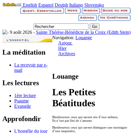
English
Espanol
Deutsh
Italiano
Slovensko
9 août 2026 -
Sainte Thérèse-Bénédicte de la Croix (Edith Stein)
Navigation:
Louange
Aujour.
Hier
La méditation
Archives
La recevoir par e-
mail
Louange
Les lectures
Les Petites
1ère lecture
Béatitudes
Psaume
Evangile
Approfondir
Bienheureux ceux qui savent rire d’eux-mêmes,
Ils n’ont pas fini de s’amuser.
Bienheureux ceux qui savent distinguer une montagne
L'homélie du jour
d’une taupinière,