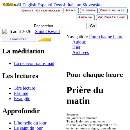
English
Espanol
Deutsh
Italiano
Slovensko
6 août 2026 -
Saint Oswald
Navigation:
Pour chaque heure
Aujour.
Hier
La méditation
Archives
La recevoir par e-mail
Pour chaque heure
Les lectures
Prière du
1ère lecture
Psaume
matin
Evangile
Approfondir
Seigneur,
ma journée commence.
Tu me la donnes gratuitement.
L'homélie du jour
Je veux la vivre en m’inspirant de Toi,
Le saint du jour
en évitant toute critique, toute plainte.