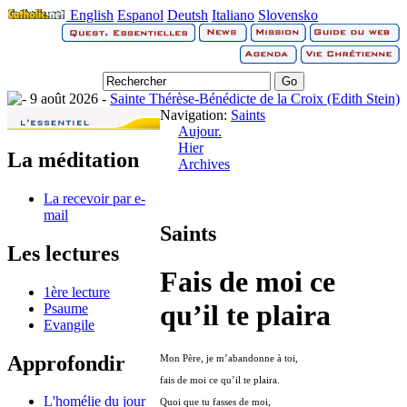
English
Espanol
Deutsh
Italiano
Slovensko
9 août 2026 -
Sainte Thérèse-Bénédicte de la Croix (Edith Stein)
Navigation:
Saints
Aujour.
Hier
La méditation
Archives
La recevoir par e-
mail
Saints
Les lectures
Fais de moi ce
1ère lecture
qu’il te plaira
Psaume
Evangile
Approfondir
Mon Père, je m’abandonne à toi,
fais de moi ce qu’il te plaira.
L'homélie du jour
Quoi que tu fasses de moi,