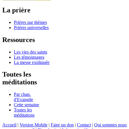
La prière
Prières par thèmes
Prières universelles
Ressources
Les vies des saints
Les témoignages
La messe expliquée
Toutes les
méditations
Par chap.
d'Evangile
Cette semaine
Toutes les
méditations
Accueil
|
Version Mobile
|
Faire un don
|
Contact
|
Qui sommes nous