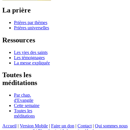
La prière
Prières par thèmes
Prières universelles
Ressources
Les vies des saints
Les témoignages
La messe expliquée
Toutes les
méditations
Par chap.
d'Evangile
Cette semaine
Toutes les
méditations
Accueil
|
Version Mobile
|
Faire un don
|
Contact
|
Qui sommes nous