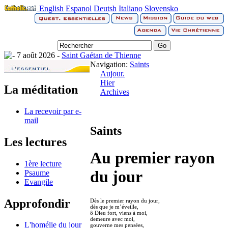
English
Espanol
Deutsh
Italiano
Slovensko
7 août 2026 -
Saint Gaétan de Thienne
Navigation:
Saints
Aujour.
Hier
La méditation
Archives
La recevoir par e-
mail
Saints
Les lectures
Au premier rayon
1ère lecture
du jour
Psaume
Evangile
Approfondir
Dès le premier rayon du jour,
dès que je m’éveille,
ô Dieu fort, viens à moi,
demeure avec moi,
L'homélie du jour
gouverne mes pensées,