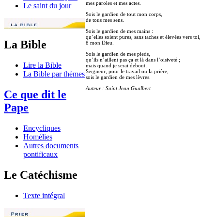
mes paroles et mes actes.
Le saint du jour
Sois le gardien de tout mon corps,
de tous mes sens.
Sois le gardien de mes mains :
qu’elles soient pures, sans taches et élevées vers toi,
La Bible
ô mon Dieu.
Sois le gardien de mes pieds,
qu’ils n’aillent pas ça et là dans l’oisiveté ;
Lire la Bible
mais quand je serai debout,
Seigneur, pour le travail ou la prière,
La Bible par thèmes
sois le gardien de mes lèvres.
Auteur : Saint Jean Gualbert
Ce que dit le
Pape
Encycliques
Homélies
Autres documents
pontificaux
Le Catéchisme
Texte intégral