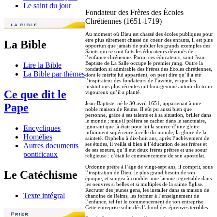
Le saint du jour
Fondateur des Frères des Écoles
Chrétiennes (1651-1719)
Au moment où Dieu est chassé des écoles publiques pour
être plus sûrement chassé du coeur des enfants, il est plus
La Bible
opportun que jamais de publier les grands exemples des
Saints qui se sont faits les éducateurs dévoués de
l’enfance chrétienne. Parmi ces éducateurs, saint Jean-
Baptiste de La Salle occupe le premier rang. Outre la
Lire la Bible
fondation si admirable des Frères des Écoles chrétiennes,
La Bible par thèmes
dont le mérite lui appartient, on peut dire qu’il a été
l’inspirateur des fondateurs de l’avenir, et que les
institutions plus récentes ont bourgeonné autour du tronc
Ce que dit le
vigoureux qu’il a planté.
Jean-Baptiste, né le 30 avril 1651, appartenait à une
Pape
noble maison de Reims. Il eût pu aussi bien que
personne, grâce à ses talents et à sa situation, briller dans
le monde ; mais il préféra se cacher dans le sanctuaire,
ignorant que là était pour lui la source d’une gloire
Encycliques
infiniment supérieure à celle du monde, la gloire de la
Homélies
sainteté. Orphelin à dix-huit ans, après l’achèvement de
ses études, il veilla si bien à l’éducation de ses frères et
Autres documents
de ses soeurs, qu’il eut deux frères prêtres et une soeur
pontificaux
religieuse : c’était le commencement de son apostolat.
Ordonné prêtre à l’âge de vingt-sept ans, il comprit, sous
Le Catéchisme
l’inspiration de Dieu, le plus grand besoin de son
époque, et songea à combler une lacune regrettable dans
les oeuvres si belles et si multiples de la sainte Église.
Recruter des jeunes gens, les installer dans sa maison de
Texte intégral
chanoine de Reims, les former à l’enseignement de
l’enfance, tel fut le commencement de son entreprise.
Cette entreprise subit dès l’abord des épreuves terribles.