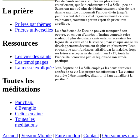
Peu de Saints ont eu à souffrir un plus entier
crucifiement, que le bienheureux de La Salle ; peu de
Saints ont montré plus de désintéressement, plus de joie
La prière
dans le sacrifice ; il poussait l’amour divin jusqu’à
joindre à tant de Croix d’effrayantes mortifications
volontaires, soutenues par un esprit de prière tout
Prières par thèmes
angélique.
Prières universelles
La bénédiction de Dieu ne pouvait manquer à son
oeuvre, et, en peu d’années, l’Institut comptait seize
écoles, où plus de quinze cents enfants recevaient les
Ressources
leçons de la vertu et de la science ; mais chaque année les
développements devenaient de plus en plus merveilleux,
et quand le saint fondateur, affaibli par la maladie, força
ses frères à accepter sa démission, en 1717, toute la
Les vies des saints
France était couverte par les légions de son armée
pacifique.
Les témoignages
La messe expliquée
Jean-Baptiste de La Salle employa les deux dernières
années de sa vie à sa propre sanctification : "La victime
est prête à être immolée, disait-il ; il faut travailler à la
Toutes les
purifier."
méditations
Par chap.
d'Evangile
Cette semaine
Toutes les
méditations
Accueil
|
Version Mobile
|
Faire un don
|
Contact
|
Qui sommes nous