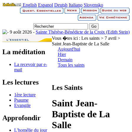
English
Espanol
Deutsh
Italiano
Slovensko
9 août 2026 -
Sainte Thérèse-Bénédicte de la Croix (Edith Stein)
Vous �tes ici :
Les saints > 7 avril >
Saint Jean-Baptiste de La Salle
Aujourd'hui
La méditation
Hier
Demain
La recevoir par e-
Tous les saints
mail
Les lectures
Les Saints
1ère lecture
Psaume
Saint Jean-
Evangile
Baptiste de La
Approfondir
Salle
L'homélie du jour