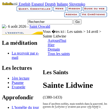
English
Espanol
Deutsh
Italiano
Slovensko
6 août 2026 -
Saint Oswald
Vous �tes ici :
Les saints > 14 avril >
Sainte Lidwine
Aujourd'hui
La méditation
Hier
Demain
La recevoir par e-
Tous les saints
mail
Les lectures
Les Saints
1ère lecture
Psaume
Sainte Lidwine
Evangile
Approfondir
(1380-1433)
Issus d’ancêtres nobles, mais tombés dans la pauvreté, les
parents de Lydwine n’avaient pas pour cela hésité à
L'homélie du jour