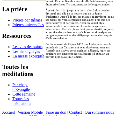
mourir. Et au milieu de tout cela elle était heureuse, et se
disait prête à souffrir ainsi pendant de longues années.
La prière
À partir de 1414, jusqu’à sa mort, c’est à dire pendant
dix-neuf ans, elle ne se nourrit que de la Sainte
Eucharistie. Jusqu’à la fin, ses maux s’aggravèrent ; mais
Prières par thèmes
ses plaies, ses vomissements n’exhalaient plus que des
odeurs suaves et parfumées. Aussi on venait plus
Prières universelles
volontiers la voir, entretenir et écouter ses pieuses
exhortations. Rien de plus ardent que sa charité, toujours
au service des malheureux qu’elle secourait malgré son
Ressources
indigente pauvreté, et des affligés qui trouvaient auprès
d’elle consolation.
Ce fut le mardi de Pâques 1433 que Lydwine acheva la
Les vies des saints
montée de son Calvaire, qui avait duré trente-sept ans.
Aussitôt son pauvre corps exténué, défiguré, reprit ses
Les témoignages
couleurs, son embonpoint et sa beauté ; il exhalait un
La messe expliquée
parfum plus suave que jamais.
Toutes les
méditations
Par chap.
d'Evangile
Cette semaine
Toutes les
méditations
Accueil
|
Version Mobile
|
Faire un don
|
Contact
|
Qui sommes nous