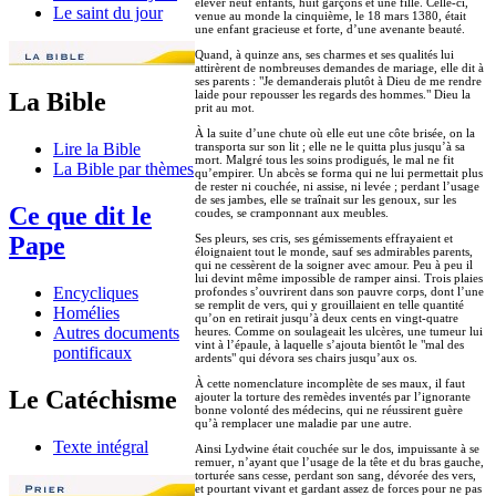
élever neuf enfants, huit garçons et une fille. Celle-ci,
Le saint du jour
venue au monde la cinquième, le 18 mars 1380, était
une enfant gracieuse et forte, d’une avenante beauté.
Quand, à quinze ans, ses charmes et ses qualités lui
attirèrent de nombreuses demandes de mariage, elle dit à
ses parents : "Je demanderais plutôt à Dieu de me rendre
laide pour repousser les regards des hommes." Dieu la
La Bible
prit au mot.
À la suite d’une chute où elle eut une côte brisée, on la
transporta sur son lit ; elle ne le quitta plus jusqu’à sa
Lire la Bible
mort. Malgré tous les soins prodigués, le mal ne fit
La Bible par thèmes
qu’empirer. Un abcès se forma qui ne lui permettait plus
de rester ni couchée, ni assise, ni levée ; perdant l’usage
de ses jambes, elle se traînait sur les genoux, sur les
Ce que dit le
coudes, se cramponnant aux meubles.
Ses pleurs, ses cris, ses gémissements effrayaient et
Pape
éloignaient tout le monde, sauf ses admirables parents,
qui ne cessèrent de la soigner avec amour. Peu à peu il
lui devint même impossible de ramper ainsi. Trois plaies
Encycliques
profondes s’ouvrirent dans son pauvre corps, dont l’une
se remplit de vers, qui y grouillaient en telle quantité
Homélies
qu’on en retirait jusqu’à deux cents en vingt-quatre
Autres documents
heures. Comme on soulageait les ulcères, une tumeur lui
vint à l’épaule, à laquelle s’ajouta bientôt le "mal des
pontificaux
ardents" qui dévora ses chairs jusqu’aux os.
À cette nomenclature incomplète de ses maux, il faut
Le Catéchisme
ajouter la torture des remèdes inventés par l’ignorante
bonne volonté des médecins, qui ne réussirent guère
qu’à remplacer une maladie par une autre.
Texte intégral
Ainsi Lydwine était couchée sur le dos, impuissante à se
remuer, n’ayant que l’usage de la tête et du bras gauche,
torturée sans cesse, perdant son sang, dévorée des vers,
et pourtant vivant et gardant assez de forces pour ne pas