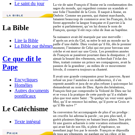
Le saint du jour
La vie de saint François d’Assise est la condamnation des
sages du monde, qui regardent comme un scandale et
une folie l’humilité de la Croix. Il naquit à Assise, en
Ombrie. Comme ses parents, qui étaient marchands,
faisaient beaucoup de commerce avec les Français, ils lui
firent apprendre la langue française et il parvint à la
La Bible
parler si parfaitement, qu’on lui donna le nom de
François, quoiqu’il eût reçu celui de Jean au baptême.
Sa naissance avait été marquée par une merveille :
Lire la Bible
d’après un avis du Ciel, sa mère le mit au monde sur la
paille d’une étable. Dieu voulait qu’il fût, dès le premier
La Bible par thèmes
moment, l’imitateur de Celui qui eut pour berceau une
crèche et est mort sur une Croix. Les premières années
de François se passèrent pourtant dans la dissipation ; il
Ce que dit le
aimait la beauté des vêtements, recherchait l’éclat des
fêtes, traitait comme un prince ses compagnons, avait la
Pape
passion de la grandeur ; au milieu de ce mouvement
frivole, il conserva toujours sa chasteté.
Il avait une grande compassion pour les pauvres. Ayant
Encycliques
refusé un jour l’aumône à un malheureux, il s’en
repentit aussitôt et jura de ne plus refuser à quiconque lui
Homélies
demanderait au nom de Dieu. Après des hésitations,
Autres documents
François finit par comprendre la Volonté de Dieu sur lui
et se voua à la pratique de cette parole qu’il a réalisée
pontificaux
plus que tout autre Saint : "Si quelqu’un veut venir après
Moi, qu’il se renonce lui-même, qu’il porte sa Croix et
qu’il Me suive !"
Le Catéchisme
Sa conversion fut accompagnée de plus d’un prodige :
un crucifix lui adressa la parole ; un peu plus tard, il
guérit plusieurs lépreux en baisant leurs plaies. Son père
Texte intégral
fit une guerre acharnée à cette vocation extraordinaire,
qui avait fait de son fils, si plein d’espérance, un
mendiant jugé fou par le monde. François se dépouilla
de tous ses vêtements, ne gardant qu’un cilice, et les