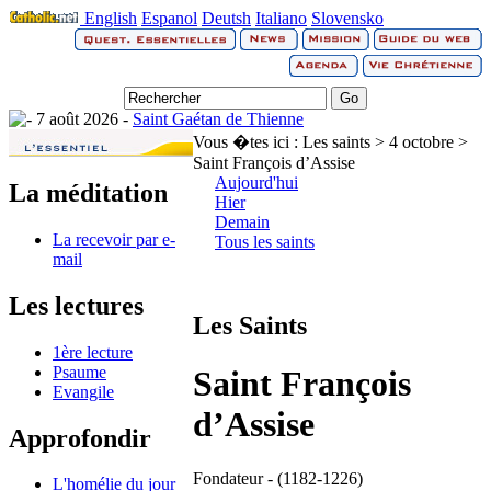
English
Espanol
Deutsh
Italiano
Slovensko
7 août 2026 -
Saint Gaétan de Thienne
Vous �tes ici :
Les saints > 4 octobre >
Saint François d’Assise
Aujourd'hui
La méditation
Hier
Demain
La recevoir par e-
Tous les saints
mail
Les lectures
Les Saints
1ère lecture
Psaume
Saint François
Evangile
d’Assise
Approfondir
Fondateur - (1182-1226)
L'homélie du jour