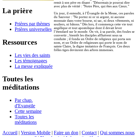
remit à son père en disant : "Désormais je pourrai dire
avec plus de vérité : "Notre Père, qui êtes aux Cieux."
La prière
Un jour, il entendit, à l’Évangile de la Messe, ces paroles
du Sauveur : "Ne portez ni or ni argent, ni aucune
monnaie dans votre bourse, ni sac, ni deux vêtements, ni
Prières par thèmes
souliers, ni bâtons." Dès lors, il commença cette vie tout
angélique et tout apostolique dont il devait lever
Prières universelles
l’étendard sur le monde. On vit, à sa parole, des foules se
convertir ; bientôt les disciples affluèrent sous sa
conduite ; il fonda un Ordre de religieux qui porta son
Ressources
nom, et un Ordre de religieuses qui porte le nom de
sainte Claire, la digne imitatrice de François. Ces deux
frêles tiges devinrent des arbres immenses.
Les vies des saints
Les témoignages
La messe expliquée
Toutes les
méditations
Par chap.
d'Evangile
Cette semaine
Toutes les
méditations
Accueil
|
Version Mobile
|
Faire un don
|
Contact
|
Qui sommes nous