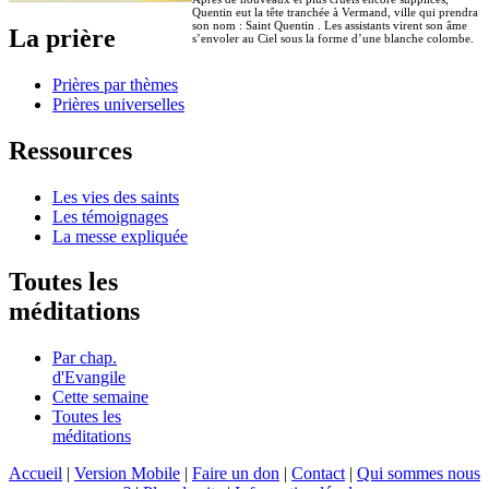
Quentin eut la tête tranchée à Vermand, ville qui prendra
son nom : Saint Quentin . Les assistants virent son âme
La prière
s’envoler au Ciel sous la forme d’une blanche colombe.
Prières par thèmes
Prières universelles
Ressources
Les vies des saints
Les témoignages
La messe expliquée
Toutes les
méditations
Par chap.
d'Evangile
Cette semaine
Toutes les
méditations
Accueil
|
Version Mobile
|
Faire un don
|
Contact
|
Qui sommes nous