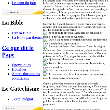
l’Évangile dans les Gaules et y communiquer le trésor de
Le saint du jour
la foi qu’ils avaient reçu. Amiens fut le centre de son
apostolat. Les miracles confirmaient son enseignement ;
il traçait le signe de la Croix sur les yeux des aveugles, et
ils voyaient ; il faisait parler les muets, entendre les
sourds, marcher les paralytiques. Ces éclatants prodiges
excitaient l’admiration des uns et la haine des autres.
La Bible
Quentin fut bientôt dénoncé à Rictiovarus, gouverneur
romain, et il comparut devant lui : "Comment t’appelles-
tu ? lui demande Rictiovarus.
Lire la Bible
Je m’appelle chrétien. Mon père est sénateur de
Rome ; j’ai reçu le nom de Quentin.
La Bible par thèmes
Quoi ! un homme de pareille noblesse est descendu
à de si misérables superstitions !
Ce que dit le
La vraie noblesse, c’est de servir Dieu ; la religion
chrétienne n’est pas une superstition, elle nous élève au
Pape
bonheur parfait par la connaissance de Dieu le Père tout-
puissant et de Son Fils, engendré avant tous les siècles.
Quitte ces folies et sacrifie aux dieux.
Jamais. Tes dieux sont des démons ; la vraie folie,
Encycliques
c’est de les adorer.
Homélies
Sacrifie, ou je te tourmenterai jusqu’à la mort.
Autres documents
Je ne crains rien ; tu as tout pouvoir sur mon corps,
pontificaux
mais le Christ sauvera mon âme."
Cette si généreuse confession est suivie de cruels
supplices ; mais Dieu soutient Son martyr, et l’on entend
Le Catéchisme
une voix céleste, disant : "Quentin, persévère jusqu’à la
fin, Je serai toujours auprès de toi." En même temps, ses
bourreaux tombent à la renverse. Jeté dans un sombre
cachot, Quentin en est deux fois délivré par un Ange, va
Texte intégral
prêcher au milieu de la ville, et baptise six cents
personnes.
Après de nouveaux et plus cruels encore supplices,