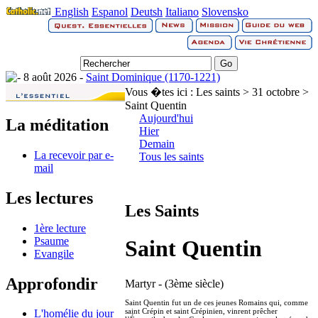
English
Espanol
Deutsh
Italiano
Slovensko
8 août 2026 -
Saint Dominique (1170-1221)
Vous �tes ici :
Les saints > 31 octobre >
Saint Quentin
Aujourd'hui
La méditation
Hier
Demain
La recevoir par e-
Tous les saints
mail
Les lectures
Les Saints
1ère lecture
Psaume
Saint Quentin
Evangile
Approfondir
Martyr - (3ème siècle)
Saint Quentin fut un de ces jeunes Romains qui, comme
saint Crépin et saint Crépinien, vinrent prêcher
L'homélie du jour