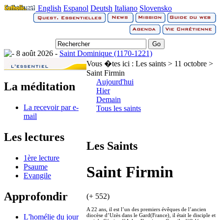
English
Espanol
Deutsh
Italiano
Slovensko
8 août 2026 -
Saint Dominique (1170-1221)
Vous �tes ici :
Les saints > 11 octobre >
Saint Firmin
Aujourd'hui
La méditation
Hier
Demain
La recevoir par e-
Tous les saints
mail
Les lectures
Les Saints
1ère lecture
Psaume
Saint Firmin
Evangile
Approfondir
(+ 552)
A 22 ans, il est l’un des premiers évêques de l’ancien
diocèse d’Uzès dans le Gard(France), il était le disciple et
L'homélie du jour