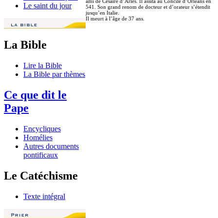
ami de Césaire d’Arles. Il assita au Concile d’Orléans en
Le saint du jour
541. Son grand renom de docteur et d’orateur s’étendit
jusqu’en Italie.
Il meurt à l’âge de 37 ans.
La Bible
Lire la Bible
La Bible par thèmes
Ce que dit le
Pape
Encycliques
Homélies
Autres documents
pontificaux
Le Catéchisme
Texte intégral