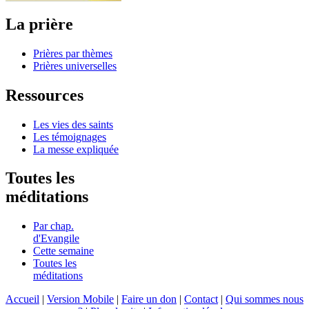
La prière
Prières par thèmes
Prières universelles
Ressources
Les vies des saints
Les témoignages
La messe expliquée
Toutes les
méditations
Par chap.
d'Evangile
Cette semaine
Toutes les
méditations
Accueil
|
Version Mobile
|
Faire un don
|
Contact
|
Qui sommes nous