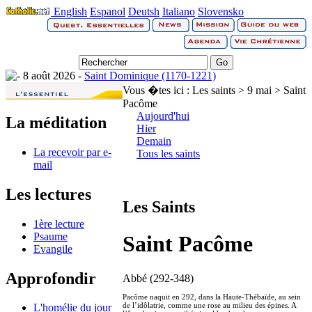
English
Espanol
Deutsh
Italiano
Slovensko
8 août 2026 -
Saint Dominique (1170-1221)
Vous �tes ici :
Les saints > 9 mai > Saint
Pacôme
Aujourd'hui
La méditation
Hier
Demain
La recevoir par e-
Tous les saints
mail
Les lectures
Les Saints
1ère lecture
Psaume
Saint Pacôme
Evangile
Approfondir
Abbé (292-348)
Pacôme naquit en 292, dans la Haute-Thébaïde, au sein
de l’idôlatrie, comme une rose au milieu des épines. A
L'homélie du jour