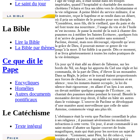
l’âge de vingt ans, il était soldat dans les troupes
Le saint du jour
impériales, quand l’hospitalité si charitable des moines
chrétiens l’éclaira et fixa ses idées vers le christianisme et
la vie religieuse. A peine libéré du service militaire, il se
fit instruire, reçut le baptême et se rendit dans un désert,
où il pria un solitaire de le prendre pour son disciple.
"Considérez, mon fils, dit le vieillard, que du pain et du
La Bible
sel font toute ma nourriture ; l’usage du vin et de l’huile
m’est inconnu. Je passe la moitié de la nuit à chanter des
psaumes ou à méditer les Saintes Écritures ; quelques fois
il m’arrive de passer la nuit entière sans sommeil."
Lire la Bible
Pacôme, étonné, mais non découragé, répondit qu’avec
la grâce de Dieu, il pourrait mener ce genre de vie
La Bible par thèmes
jusqu’à la mort. Il fut fidèle à sa parole. Dès ce moment,
il se livra généreusement à toutes les rudes pratiques de
la vie érémitique.
Ce que dit le
Un jour qu’il était allé au désert de Tabenne, sur les
Pape
bords du Nil, un Ange lui apporta du Ciel une règle et lui
commanda, de la part de Dieu, d’élever là un monastère.
Dans sa Règle, le jeûne et le travail étaient proportionnés
aux forces de chacun ; on mangeait en commun et en
Encycliques
silence ; tous les instants étaient occupés ; la loi du
silence était rigoureuse ; en allant d’un lieu à un autre,
Homélies
on devait méditer quelque passage de l’Écriture ; on
Autres documents
chantait des psaumes même pendant le travail. Bientôt le
monastère devint trop étroit, il fallut en bâtir six autres
pontificaux
dans le voisinage. L’oeuvre de Pacôme se développait
d’une manière aussi merveilleuse que celle de saint
Antoine, commencée vingt ans plus tôt.
Le Catéchisme
L’obéissance était la vertu que Pacôme conseillait le plus
à ses religieux ; il punissait sévèrement les moindres
infractions à cette vertu. Un jour, il avait commandé à un
Texte intégral
saint moine d’abattre un figuier couvert de fruits
magnifiques, mais qui était pour les novices un sujet de
tentation : "Comment, saint Père, lui dit celui-ci, vous
voulez abattre ce figuier, qui suffit à lui tout seul à