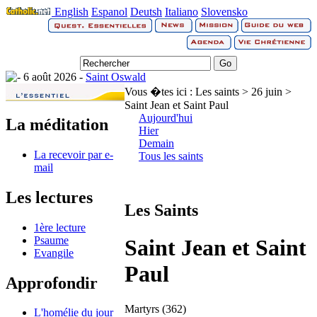
English
Espanol
Deutsh
Italiano
Slovensko
6 août 2026 -
Saint Oswald
Vous �tes ici :
Les saints > 26 juin >
Saint Jean et Saint Paul
Aujourd'hui
La méditation
Hier
Demain
La recevoir par e-
Tous les saints
mail
Les lectures
Les Saints
1ère lecture
Psaume
Saint Jean et Saint
Evangile
Paul
Approfondir
Martyrs (362)
L'homélie du jour