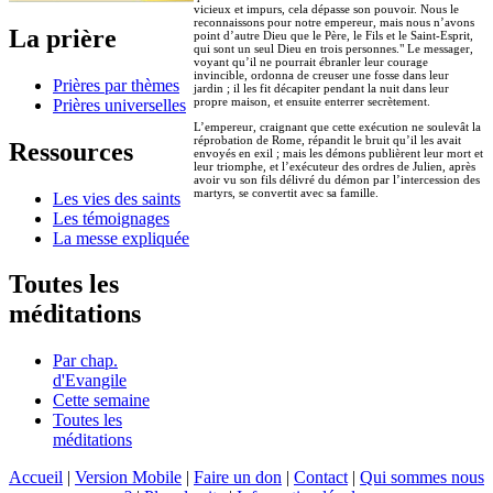
vicieux et impurs, cela dépasse son pouvoir. Nous le
reconnaissons pour notre empereur, mais nous n’avons
La prière
point d’autre Dieu que le Père, le Fils et le Saint-Esprit,
qui sont un seul Dieu en trois personnes." Le messager,
voyant qu’il ne pourrait ébranler leur courage
invincible, ordonna de creuser une fosse dans leur
Prières par thèmes
jardin ; il les fit décapiter pendant la nuit dans leur
propre maison, et ensuite enterrer secrètement.
Prières universelles
L’empereur, craignant que cette exécution ne soulevât la
réprobation de Rome, répandit le bruit qu’il les avait
Ressources
envoyés en exil ; mais les démons publièrent leur mort et
leur triomphe, et l’exécuteur des ordres de Julien, après
avoir vu son fils délivré du démon par l’intercession des
martyrs, se convertit avec sa famille.
Les vies des saints
Les témoignages
La messe expliquée
Toutes les
méditations
Par chap.
d'Evangile
Cette semaine
Toutes les
méditations
Accueil
|
Version Mobile
|
Faire un don
|
Contact
|
Qui sommes nous