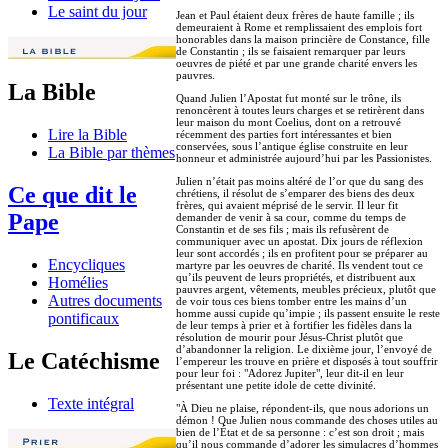
Le saint du jour
Jean et Paul étaient deux frères de haute famille ; ils
demeuraient à Rome et remplissaient des emplois fort
honorables dans la maison princière de Constance, fille
de Constantin ; ils se faisaient remarquer par leurs
oeuvres de piété et par une grande charité envers les
pauvres.
La Bible
Quand Julien l’Apostat fut monté sur le trône, ils
renoncèrent à toutes leurs charges et se retirèrent dans
leur maison du mont Coelius, dont on a retrouvé
Lire la Bible
récemment des parties fort intéressantes et bien
conservées, sous l’antique église construite en leur
La Bible par thèmes
honneur et administrée aujourd’hui par les Passionistes.
Julien n’était pas moins altéré de l’or que du sang des
Ce que dit le
chrétiens, il résolut de s’emparer des biens des deux
frères, qui avaient méprisé de le servir. Il leur fit
Pape
demander de venir à sa cour, comme du temps de
Constantin et de ses fils ; mais ils refusèrent de
communiquer avec un apostat. Dix jours de réflexion
leur sont accordés ; ils en profitent pour se préparer au
Encycliques
martyre par les oeuvres de charité. Ils vendent tout ce
qu’ils peuvent de leurs propriétés, et distribuent aux
Homélies
pauvres argent, vêtements, meubles précieux, plutôt que
Autres documents
de voir tous ces biens tomber entre les mains d’un
homme aussi cupide qu’impie ; ils passent ensuite le reste
pontificaux
de leur temps à prier et à fortifier les fidèles dans la
résolution de mourir pour Jésus-Christ plutôt que
d’abandonner la religion. Le dixième jour, l’envoyé de
Le Catéchisme
l’empereur les trouve en prière et disposés à tout souffrir
pour leur foi : "Adorez Jupiter", leur dit-il en leur
présentant une petite idole de cette divinité.
Texte intégral
"À Dieu ne plaise, répondent-ils, que nous adorions un
démon ! Que Julien nous commande des choses utiles au
bien de l’État et de sa personne : c’est son droit ; mais
qu’il nous commande d’adorer les simulacres d’hommes