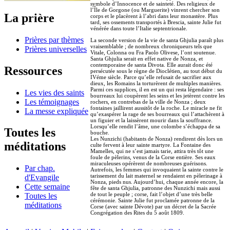
symbole d’Innocence et de sainteté. Des religieux de
l’Île de Gorgone (ou Marguerite) vinrent chercher son
La prière
corps et le placèrent à l’abri dans leur monastère. Plus
tard, ses ossements transportés à Brescia, sainte Julie fut
vénérée dans toute l’Italie septentrionale.
Prières par thèmes
La seconde version de la vie de santa Ghjulia paraît plus
vraisemblable ; de nombreux chroniqueurs tels que
Prières universelles
Vitale, Colonna ou Fra Paolo Olivese, l’ont soutenue.
Santa Ghjulia serait en effet native de Nonza, et
contemporaine de santa Divota. Elle aurait donc été
Ressources
persécutée sous le règne de Dioclétien, au tout début du
IVéme siècle. Parce qu’elle refusait de sacrifier aux
dieux, les Romains la torturèrent de multiples manières.
Parmi ces supplices, il en est un qui resta légendaire : ses
Les vies des saints
bourreaux lui coupèrent les seins et les jetèrent contre les
Les témoignages
rochers, en contrebas de la ville de Nonza ; deux
fontaines jaillirent aussitôt de la roche. Le miracle ne fit
La messe expliquée
qu’exaspérer la rage de ses bourreaux qui l’attachèrent à
un figuier et la laissèrent mourir dans la souffrance.
Lorsqu’elle rendit l’âme, une colombe s’échappa de sa
Toutes les
bouche.
Les Nunzichi (habitants de Nonza) rendirent dès lors un
méditations
culte fervent à leur sainte martyre. La Fontaine des
Mamelles, qui ne s’est jamais tarie, attira très tôt une
foule de pèlerins, venus de la Corse entière. Ses eaux
miraculeuses opérèrent de nombreuses guérisons.
Par chap.
Autrefois, les femmes qui invoquaient la sainte contre le
tarissement du lait maternel se rendaient en pèlerinage à
d'Evangile
Nonza, pieds nus. Aujourd’hui, chaque année encore, la
Cette semaine
fête de santa Ghjulia, patronne des Nunzichi mais aussi
de tout le peuple ; corse, fait l’objet d’une très belle
Toutes les
cérémonie. Sainte Julie fut proclamée patronne de la
méditations
Corse (avec sainte Dévote) par un décret de la Sacrée
Congrégation des Rites du 5 août 1809.