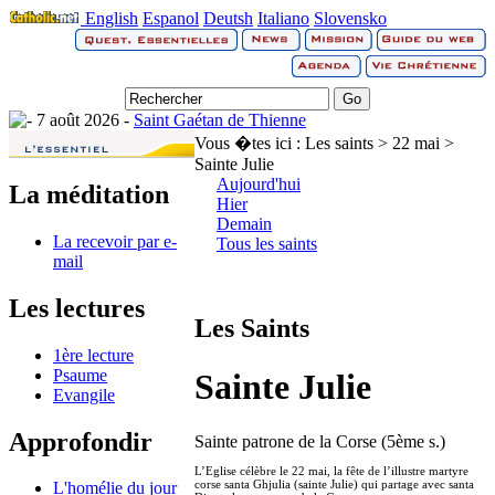
English
Espanol
Deutsh
Italiano
Slovensko
7 août 2026 -
Saint Gaétan de Thienne
Vous �tes ici :
Les saints > 22 mai >
Sainte Julie
Aujourd'hui
La méditation
Hier
Demain
La recevoir par e-
Tous les saints
mail
Les lectures
Les Saints
1ère lecture
Psaume
Sainte Julie
Evangile
Approfondir
Sainte patrone de la Corse (5ème s.)
L’Eglise célèbre le 22 mai, la fête de l’illustre martyre
corse santa Ghjulia (sainte Julie) qui partage avec santa
L'homélie du jour