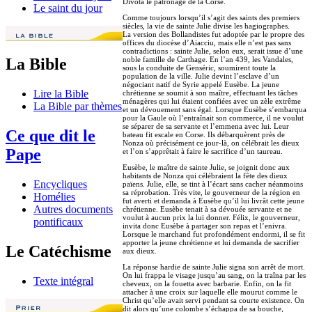
Divota le patronage de la Corse.
Le saint du jour
Comme toujours lorsqu’il s’agit des saints des premiers
siècles, la vie de sainte Julie divise les hagiographes.
La version des Bollandistes fut adoptée par le propre des
offices du diocèse d’Aiacciu, mais elle n’est pas sans
contradictions : sainte Julie, selon eux, serait issue d’une
noble famille de Carthage. En l’an 439, les Vandales,
La Bible
sous la conduite de Genséric, soumirent toute la
population de la ville. Julie devint l’esclave d’un
négociant natif de Syrie appelé Eusèbe. La jeune
Lire la Bible
chrétienne se soumit à son maître, effectuant les tâches
ménagères qui lui étaient confiées avec un zèle extrême
La Bible par thèmes
et un dévouement sans égal. Lorsque Eusèbe s’embarqua
pour la Gaule où l’entraînait son commerce, il ne voulut
se séparer de sa servante et l’emmena avec lui. Leur
Ce que dit le
bateau fit escale en Corse. Ils débarquèrent près de
Nonza où précisément ce jour-là, on célébrait les dieux
Pape
et l’on s’apprêtait à faire le sacrifice d’un taureau.
Eusèbe, le maître de sainte Julie, se joignit donc aux
habitants de Nonza qui célébraient la fête des dieux
Encycliques
païens. Julie, elle, se tint à l’écart sans cacher néanmoins
sa réprobation. Très vite, le gouverneur de la région en
Homélies
fut averti et demanda à Eusèbe qu’il lui livrât cette jeune
Autres documents
chrétienne. Eusèbe tenait à sa dévouée servante et ne
voulut à aucun prix la lui donner. Félix, le gouverneur,
pontificaux
invita donc Eusèbe à partager son repas et l’enivra.
Lorsque le marchand fut profondément endormi, il se fit
apporter la jeune chrétienne et lui demanda de sacrifier
Le Catéchisme
aux dieux.
La réponse hardie de sainte Julie signa son arrêt de mort.
On lui frappa le visage jusqu’au sang, on la traîna par les
Texte intégral
cheveux, on la fouetta avec barbarie. Enfin, on la fit
attacher à une croix sur laquelle elle mourut comme le
Christ qu’elle avait servi pendant sa courte existence. On
dit alors qu’une colombe s’échappa de sa bouche,