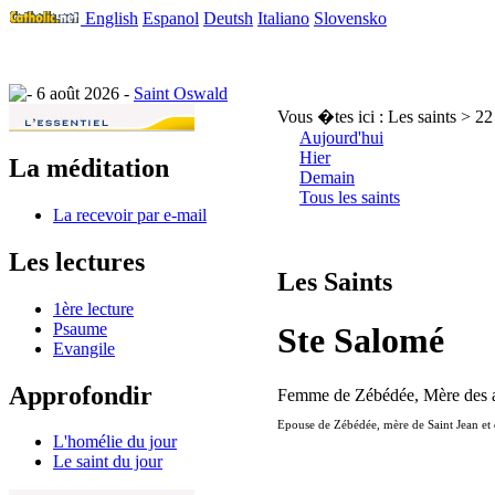
English
Espanol
Deutsh
Italiano
Slovensko
6 août 2026 -
Saint Oswald
Vous �tes ici :
Les saints > 2
Aujourd'hui
Hier
La méditation
Demain
Tous les saints
La recevoir par e-mail
Les lectures
Les Saints
1ère lecture
Psaume
Ste Salomé
Evangile
Approfondir
Femme de Zébédée, Mère des apô
Epouse de Zébédée, mère de Saint Jean et de
L'homélie du jour
Le saint du jour