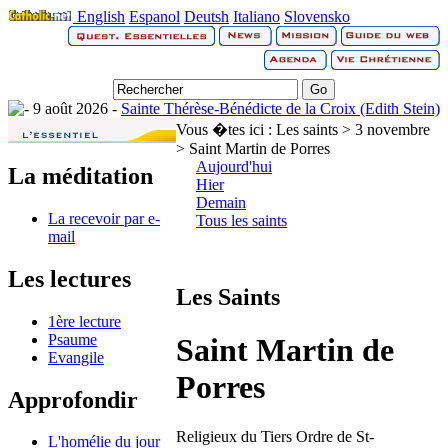
English
Espanol
Deutsh
Italiano
Slovensko
9 août 2026 -
Sainte Thérèse-Bénédicte de la Croix (Edith Stein)
Vous �tes ici :
Les saints > 3 novembre
> Saint Martin de Porres
Aujourd'hui
La méditation
Hier
Demain
La recevoir par e-
Tous les saints
mail
Les lectures
Les Saints
1ère lecture
Psaume
Saint Martin de
Evangile
Porres
Approfondir
Religieux du Tiers Ordre de St-
L'homélie du jour