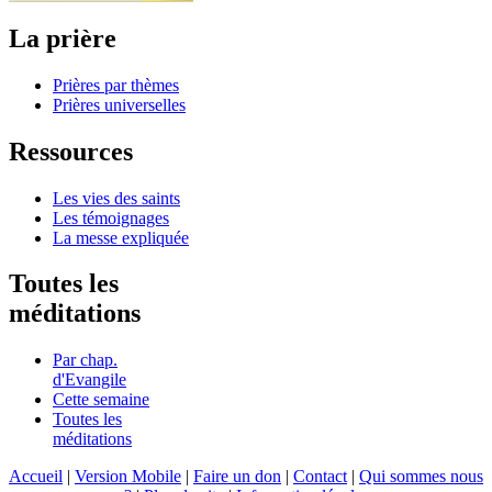
La prière
Prières par thèmes
Prières universelles
Ressources
Les vies des saints
Les témoignages
La messe expliquée
Toutes les
méditations
Par chap.
d'Evangile
Cette semaine
Toutes les
méditations
Accueil
|
Version Mobile
|
Faire un don
|
Contact
|
Qui sommes nous