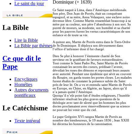
Dominique (+ 1639)
Le saint du jour
Ce Saint naquit à Lima, dans l’Amérique méridionale.
Son père, Don Juan de Porrès, était un conquérant
espagnol, et sa mère, Anna Velasquez, une esclave noire
devenue libre. Comme Martin ressemblait beaucoup à sa
mère par sa couleur, son père l’abandonna à son sort. Sa
La Bible
pureté de moeurs, sa modestie, son humilité et sa charité
pour les pauvres furent les vertus caractéristiques de son
enfance et de toute sa vie.
Lire la Bible
A quinze ans, Martin de Porrès entra dans le Tiers-Ordre
La Bible par thèmes
de St-Dominique. Il déploya son dévouement dans
l’office d’infirmier dont il fut chargé.
Dieu Se plut à honorer l’éminente charité de Son
Ce que dit le
serviteur en le gratifiant de faveurs extraordinaires.
Tout comme le Saint Padre Pio, Saint Martin de Porrès
Pape
connaissait les secrets des coeurs, prédisait l’avenir,
dévoilait les ruses des démons et repoussait leurs assauts
avec autorité. Pendant une épidémie qui sévit au couvent
du Rosaire, on garda toutes les portes closes. Les malades
Encycliques
furent ébahis de constater la présence subite du Saint
Homélies
près de leur lit. On a vu et entendu saint Martin de Porrès
en Europe, en Chine, en Algérie, au Japon, alors qu’il
Autres documents
n’a jamais quitté l’Amérique.
pontificaux
Quoiqu’il n’eût point fait d’études religieuses, l’humble
infirmier résolvait les plus graves questions de la
théologie avec tant de sûreté que les hommes les plus
Le Catéchisme
doctes proclamaient avec émerveillement que sa science
ne pouvait lui venir que du ciel.
Le pape Grégoire XVI rangea Martin de Porrès au
Texte intégral
nombre des bienheureux, le 19 mars 1836 ; Jean XXIII
lui décerna les honneurs de la canonisation.