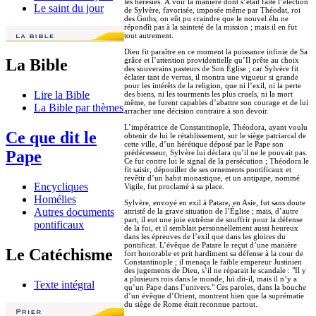
les hérésies. À voir la manière dont s’était faite l’élection
Le saint du jour
de Sylvère, favorisée, imposée même par Théodat, roi
des Goths, on eût pu craindre que le nouvel élu ne
répondît pas à la sainteté de la mission ; mais il en fut
tout autrement.
Dieu fit paraître en ce moment la puissance infinie de Sa
grâce et l’attention providentielle qu’Il prête au choix
La Bible
des souverains pasteurs de Son Église ; car Sylvère fit
éclater tant de vertus, il montra une vigueur si grande
pour les intérêts de la religion, que ni l’exil, ni la perte
Lire la Bible
des biens, ni les tourments les plus cruels, ni la mort
même, ne furent capables d’abattre son courage et de lui
La Bible par thèmes
arracher une décision contraire à son devoir.
L’impératrice de Constantinople, Théodora, ayant voulu
Ce que dit le
obtenir de lui le rétablissement, sur le siège patriarcal de
cette ville, d’un hérétique déposé par le Pape son
Pape
prédécesseur, Sylvère lui déclara qu’il ne le pouvait pas.
Ce fut contre lui le signal de la persécution ; Théodora le
fit saisir, dépouiller de ses ornements pontificaux et
revêtir d’un habit monastique, et un antipape, nommé
Encycliques
Vigile, fut proclamé à sa place.
Homélies
Sylvère, envoyé en exil à Patare, en Asie, fut sans doute
Autres documents
attristé de la grave situation de l’Église ; mais, d’autre
part, il eut une joie extrême de souffrir pour la défense
pontificaux
de la foi, et il semblait personnellement aussi heureux
dans les épreuves de l’exil que dans les gloires du
pontificat. L’évêque de Patare le reçut d’une manière
Le Catéchisme
fort honorable et prit hardiment sa défense à la cour de
Constantinople ; il menaça le faible empereur Justinien
des jugements de Dieu, s’il ne réparait le scandale : "Il y
a plusieurs rois dans le monde, lui dit-il, mais il n’y a
Texte intégral
qu’un Pape dans l’univers." Ces paroles, dans la bouche
d’un évêque d’Orient, montrent bien que la suprématie
du siège de Rome était reconnue partout.