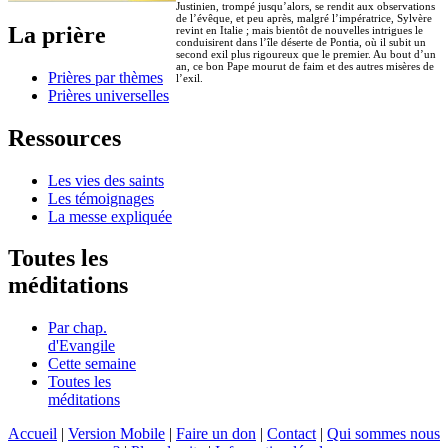
Justinien, trompé jusqu’alors, se rendit aux observations
de l’évêque, et peu après, malgré l’impératrice, Sylvère
La prière
revint en Italie ; mais bientôt de nouvelles intrigues le
conduisirent dans l’île déserte de Pontia, où il subit un
second exil plus rigoureux que le premier. Au bout d’un
an, ce bon Pape mourut de faim et des autres misères de
Prières par thèmes
l’exil.
Prières universelles
Ressources
Les vies des saints
Les témoignages
La messe expliquée
Toutes les
méditations
Par chap.
d'Evangile
Cette semaine
Toutes les
méditations
Accueil
|
Version Mobile
|
Faire un don
|
Contact
|
Qui sommes nous