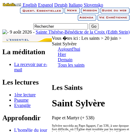
English
Espanol
Deutsh
Italiano
Slovensko
9 août 2026 -
Sainte Thérèse-Bénédicte de la Croix (Edith Stein)
Vous �tes ici :
Les saints > 20 juin >
Saint Sylvère
Aujourd'hui
La méditation
Hier
Demain
La recevoir par e-
Tous les saints
mail
Les lectures
Les Saints
1ère lecture
Psaume
Saint Sylvère
Evangile
Approfondir
Pape et Martyr (+ 538)
Sylvère succéda au Pape Agapet, l’an 536, à une époque
fort difficile, où l’Église était troublée par les intrigues et
L'homélie du jour