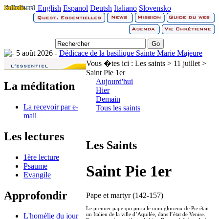
English
Espanol
Deutsh
Italiano
Slovensko
5 août 2026 -
Dédicace de la basilique Sainte Marie Majeure
Vous �tes ici :
Les saints > 11 juillet >
Saint Pie 1er
Aujourd'hui
La méditation
Hier
Demain
La recevoir par e-
Tous les saints
mail
Les lectures
Les Saints
1ère lecture
Psaume
Saint Pie 1er
Evangile
Approfondir
Pape et martyr (142-157)
Le premier pape qui porta le nom glorieux de Pie était
un Italien de la ville d’Aquilée, dans l’état de Venise.
L'homélie du jour