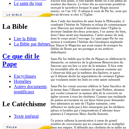
Encore tout jeune, il vint habiter Rome où il fut admis au
Le saint du jour
nombre des diacres. Le futur élu au souverain pontificat
exerçait le sacerdoce lorsque le pape Hygin mourut
martyr, en l’an 142. Il adopta le nom de Pie Ier, nom qui
devait devenir si cher à l’Eglise.
Avec l’aide des lumières de saint Justin le Philosophe, il
combattit l’hérésie de Valentin et refusa de communiquer
La Bible
avec Marcion qui tentait d’introduire dans l’Eglise la
doctrine fataliste des deux principes, l’un auteur du bien,
dont l’âme serait une émanation, l’autre auteur du mal,
Lire la Bible
dont le corps serait l’ouvrage. Le saint pape Pie Ier eut
surtout à combattre l’hérésie des Gnostiques implantée
La Bible par thèmes
par Simon le Magicien qui avait essayé de tromper les
fidèles de Rome par ses prestiges et ses artifices
diaboliques.
Ce que dit le
Saint Pie Ier établit que la fête de Pâques se célébrerait le
Pape
dimanche, en mémoire de la glorieuse Résurrection du
Sauveur qui eut lieu ce jour de la semaine. Il fixa cette
loi inviolable afin de continuer la pieuse coutume qui
s’observait déjà par la tradition des Apôtres, et parce
Encycliques
qu’il désirait abolir les superstitions de certaines Eglises
qui voulaient imiter les Juifs en cette sainte solennité.
Homélies
Autres documents
Saint Pie Ier venait souvent célébrer le Saint Sacrifice de
la messe dans l’illustre maison de saint Pudens, sénateur
pontificaux
qui voulut consacrer sa maison afin de la convertir en
église ouverte à tous les chrétiens. Comme une multitude
de païens accouraient en ces lieux bénis pour demander
Le Catéchisme
leur admission au sein de l’Eglise naissante, cette
affluence ne tarda pas à être remarquée par les idolâtres
jaloux et hostiles qui s’empressèrent d’adresser leurs
plaintes à l’empereur Marc-Aurèle Antonin.
Texte intégral
Ce prince ralluma la persécution à cause du grand
nombre de conversions qui ne cessaient de se multiplier
dans son empire. Il défendit aux chrétiens de se mêler au