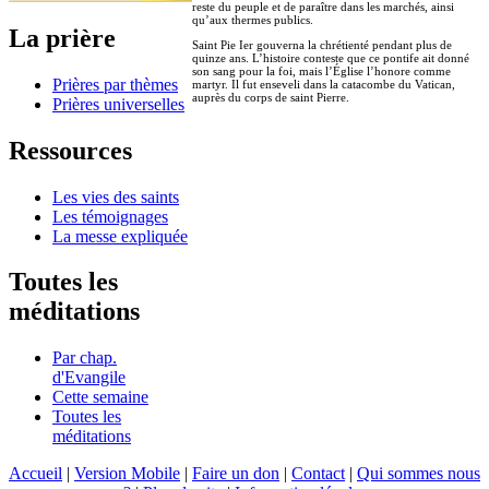
reste du peuple et de paraître dans les marchés, ainsi
qu’aux thermes publics.
La prière
Saint Pie Ier gouverna la chrétienté pendant plus de
quinze ans. L’histoire conteste que ce pontife ait donné
son sang pour la foi, mais l’Église l’honore comme
Prières par thèmes
martyr. Il fut enseveli dans la catacombe du Vatican,
auprès du corps de saint Pierre.
Prières universelles
Ressources
Les vies des saints
Les témoignages
La messe expliquée
Toutes les
méditations
Par chap.
d'Evangile
Cette semaine
Toutes les
méditations
Accueil
|
Version Mobile
|
Faire un don
|
Contact
|
Qui sommes nous