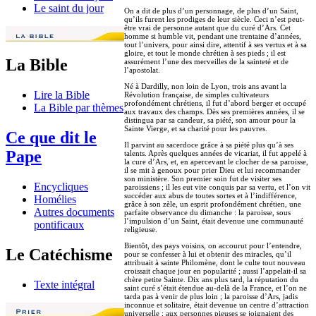
Le saint du jour
On a dit de plus d’un personnage, de plus d’un Saint,
qu’ils furent les prodiges de leur siècle. Ceci n’est peut-
être vrai de personne autant que du curé d’Ars. Cet
homme si humble vit, pendant une trentaine d’années,
tout l’univers, pour ainsi dire, attentif à ses vertus et à sa
gloire, et tout le monde chrétien à ses pieds ; il est
La Bible
assurément l’une des merveilles de la sainteté et de
l’apostolat.
Né à Dardilly, non loin de Lyon, trois ans avant la
Lire la Bible
Révolution française, de simples cultivateurs
profondément chrétiens, il fut d’abord berger et occupé
La Bible par thèmes
aux travaux des champs. Dès ses premières années, il se
distingua par sa candeur, sa piété, son amour pour la
Sainte Vierge, et sa charité pour les pauvres.
Ce que dit le
Il parvint au sacerdoce grâce à sa piété plus qu’à ses
Pape
talents. Après quelques années de vicariat, il fut appelé à
la cure d’Ars, et, en apercevant le clocher de sa paroisse,
il se mit à genoux pour prier Dieu et lui recommander
son ministère. Son premier soin fut de visiter ses
Encycliques
paroissiens ; il les eut vite conquis par sa vertu, et l’on vit
succéder aux abus de toutes sortes et à l’indifférence,
Homélies
grâce à son zèle, un esprit profondément chrétien, une
Autres documents
parfaite observance du dimanche : la paroisse, sous
l’impulsion d’un Saint, était devenue une communauté
pontificaux
religieuse.
Bientôt, des pays voisins, on accourut pour l’entendre,
Le Catéchisme
pour se confesser à lui et obtenir des miracles, qu’il
attribuait à sainte Philomène, dont le culte tout nouveau
croissait chaque jour en popularité ; aussi l’appelait-il sa
chère petite Sainte. Dix ans plus tard, la réputation du
Texte intégral
saint curé s’était étendue au-delà de la France, et l’on ne
tarda pas à venir de plus loin ; la paroisse d’Ars, jadis
inconnue et solitaire, était devenue un centre d’attraction
universelle ; aux personnes pieuses se joignaient des