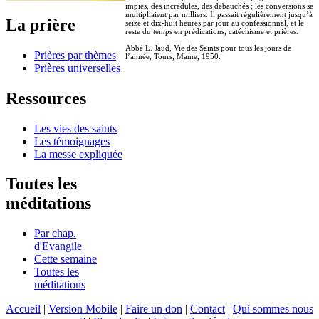
impies, des incrédules, des débauchés ; les conversions se
multipliaient par milliers. Il passait régulièrement jusqu’à
La prière
seize et dix-huit heures par jour au confessionnal, et le
reste du temps en prédications, catéchisme et prières.
Abbé L. Jaud, Vie des Saints pour tous les jours de
Prières par thèmes
l’année, Tours, Mame, 1950.
Prières universelles
Ressources
Les vies des saints
Les témoignages
La messe expliquée
Toutes les
méditations
Par chap.
d'Evangile
Cette semaine
Toutes les
méditations
Accueil
|
Version Mobile
|
Faire un don
|
Contact
|
Qui sommes nous