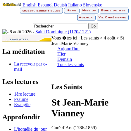
English
Espanol
Deutsh
Italiano
Slovensko
8 août 2026 -
Saint Dominique (1170-1221)
Vous �tes ici :
Les saints > 4 août > St
Jean-Marie Vianney
Aujourd'hui
La méditation
Hier
Demain
La recevoir par e-
Tous les saints
mail
Les lectures
Les Saints
1ère lecture
Psaume
St Jean-Marie
Evangile
Vianney
Approfondir
Curé d’Ars (1786-1859)
L'homélie du jour