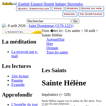
English
Espanol
Deutsh
Italiano
Slovensko
8 août 2026 -
Saint Dominique (1170-1221)
Vous �tes ici :
Les saints > 18 août >
Sainte Hélène
Aujourd'hui
La méditation
Hier
Demain
La recevoir par e-
Tous les saints
mail
Les lectures
Les Saints
1ère lecture
Psaume
Sainte Hélène
Evangile
Approfondir
Impératrice (+ 328)
Sainte Hélène naquit vers le milieu du IIIe siècle. Voici
ce que dit saint Ambroise :
L'homélie du jour