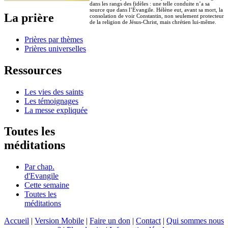
dans les rangs des fidèles : une telle conduite n’a sa
source que dans l’Évangile. Hélène eut, avant sa mort, la
La prière
consolation de voir Constantin, non seulement protecteur
de la religion de Jésus-Christ, mais chrétien lui-même.
Prières par thèmes
Prières universelles
Ressources
Les vies des saints
Les témoignages
La messe expliquée
Toutes les
méditations
Par chap.
d'Evangile
Cette semaine
Toutes les
méditations
Accueil
|
Version Mobile
|
Faire un don
|
Contact
|
Qui sommes nous