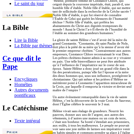
"Hélène, première femme de Constance Chlore, qui
Le saint du jour
ceignit depuis la couronne impériale, était, paraît-il, une
humble fille d’étable. Noble fille d’étable, qui sut mettre
tant de sollicitude dans la recherche de la Crèche sacrée !
Noble fille d’étable, à qui fut réservé de connaître
l’Étable de Celui qui guérit les blessures de l’humanité
déchue ! Noble fille d’étable, qui préféra les
La Bible
abaissements du Christ aux dignités trompeuses du
monde ! Aussi le Christ l’a-t-Il élevée de l’humilité de
l’étable au sommet des grandeurs humaines."
Lire la Bible
La gloire de sainte Hélène c’est d’avoir été la mère du
grand Constantin. "Constantin, dit saint Paulin de Nole,
La Bible par thèmes
doit plus à la piété de sa mère qu’à la sienne d’avoir été
le premier empereur chrétien." Contrairement aux autres
empereurs, Constance Chlore reconnaissait le vrai Dieu.
Ce que dit le
Les prêtres chrétiens étaient admis à sa cour et y vivaient
en paix. Une telle bienveillance ne peut être attribuée
Pape
qu’à l’influence de l’impératrice sur le coeur de son
époux. Sainte Hélène a donc joué un grand rôle dans la
fin des persécutions, puisqu’elle fut l’épouse et la mère
des deux hommes qui, sous son influence, protégèrent le
Encycliques
christianisme. Qui sait même si les prières d’Hélène ne
méritèrent point à Constantin l’apparition miraculeuse de
Homélies
la Croix, par laquelle il remporta la victoire et devint seul
Autres documents
maître de l’empire ?
pontificaux
Un autre événement remarquable dans la vie de sainte
Hélène, c’est la découverte de la vraie Croix du Sauveur,
dont l’Église célèbre le souvenir le 3 mai.
Le Catéchisme
Hélène vivait sans étalage de grandeurs. Nourrir les
pauvres, donner aux uns de l’argent, aux autres des
vêtements, à d’autres une maison ou un coin de terre,
Texte intégral
c’était son bonheur. Sa bonté s’étendait aux prisonniers,
aux exilés, à tous les malheureux. Le peuple ne pouvait
voir sans une joie mêlée de larmes son impératrice venir
en habits simples et communs prendre sa place à l’église