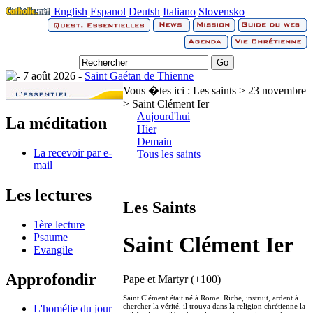
English
Espanol
Deutsh
Italiano
Slovensko
7 août 2026 -
Saint Gaétan de Thienne
Vous �tes ici :
Les saints > 23 novembre
> Saint Clément Ier
Aujourd'hui
La méditation
Hier
Demain
La recevoir par e-
Tous les saints
mail
Les lectures
Les Saints
1ère lecture
Psaume
Saint Clément Ier
Evangile
Approfondir
Pape et Martyr (+100)
Saint Clément était né à Rome. Riche, instruit, ardent à
chercher la vérité, il trouva dans la religion chrétienne la
L'homélie du jour