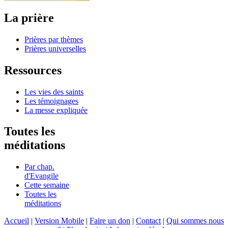
La prière
Prières par thèmes
Prières universelles
Ressources
Les vies des saints
Les témoignages
La messe expliquée
Toutes les
méditations
Par chap.
d'Evangile
Cette semaine
Toutes les
méditations
Accueil
|
Version Mobile
|
Faire un don
|
Contact
|
Qui sommes nous