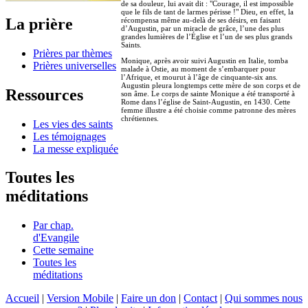
de sa douleur, lui avait dit : "Courage, il est impossible
que le fils de tant de larmes périsse !" Dieu, en effet, la
La prière
récompensa même au-delà de ses désirs, en faisant
d’Augustin, par un miracle de grâce, l’une des plus
grandes lumières de l’Église et l’un de ses plus grands
Saints.
Prières par thèmes
Monique, après avoir suivi Augustin en Italie, tomba
Prières universelles
malade à Ostie, au moment de s’embarquer pour
l’Afrique, et mourut à l’âge de cinquante-six ans.
Augustin pleura longtemps cette mère de son corps et de
Ressources
son âme. Le corps de sainte Monique a été transporté à
Rome dans l’église de Saint-Augustin, en 1430. Cette
femme illustre a été choisie comme patronne des mères
chrétiennes.
Les vies des saints
Les témoignages
La messe expliquée
Toutes les
méditations
Par chap.
d'Evangile
Cette semaine
Toutes les
méditations
Accueil
|
Version Mobile
|
Faire un don
|
Contact
|
Qui sommes nous