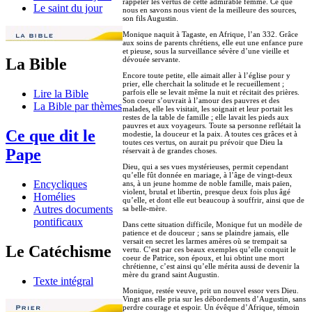
rappeler les vertus de cette admirable femme. Ce que
Le saint du jour
nous en savons nous vient de la meilleure des sources,
son fils Augustin.
Monique naquit à Tagaste, en Afrique, l’an 332. Grâce
aux soins de parents chrétiens, elle eut une enfance pure
et pieuse, sous la surveillance sévère d’une vieille et
dévouée servante.
La Bible
Encore toute petite, elle aimait aller à l’église pour y
prier, elle cherchait la solitude et le recueillement ;
parfois elle se levait même la nuit et récitait des prières.
Lire la Bible
Son coeur s’ouvrait à l’amour des pauvres et des
La Bible par thèmes
malades, elle les visitait, les soignait et leur portait les
restes de la table de famille ; elle lavait les pieds aux
pauvres et aux voyageurs. Toute sa personne reflétait la
Ce que dit le
modestie, la douceur et la paix. A toutes ces grâces et à
toutes ces vertus, on aurait pu prévoir que Dieu la
Pape
réservait à de grandes choses.
Dieu, qui a ses vues mystérieuses, permit cependant
qu’elle fût donnée en mariage, à l’âge de vingt-deux
Encycliques
ans, à un jeune homme de noble famille, mais païen,
violent, brutal et libertin, presque deux fois plus âgé
Homélies
qu’elle, et dont elle eut beaucoup à souffrir, ainsi que de
Autres documents
sa belle-mère.
pontificaux
Dans cette situation difficile, Monique fut un modèle de
patience et de douceur ; sans se plaindre jamais, elle
versait en secret les larmes amères où se trempait sa
Le Catéchisme
vertu. C’est par ces beaux exemples qu’elle conquit le
coeur de Patrice, son époux, et lui obtint une mort
chrétienne, c’est ainsi qu’elle mérita aussi de devenir la
mère du grand saint Augustin.
Texte intégral
Monique, restée veuve, prit un nouvel essor vers Dieu.
Vingt ans elle pria sur les débordements d’Augustin, sans
perdre courage et espoir. Un évêque d’Afrique, témoin