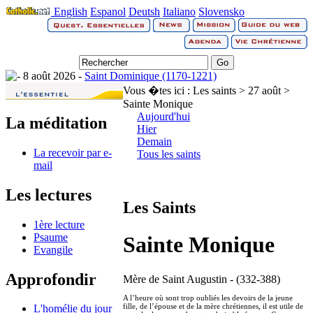
English
Espanol
Deutsh
Italiano
Slovensko
8 août 2026 -
Saint Dominique (1170-1221)
Vous �tes ici :
Les saints > 27 août >
Sainte Monique
Aujourd'hui
La méditation
Hier
Demain
La recevoir par e-
Tous les saints
mail
Les lectures
Les Saints
1ère lecture
Psaume
Sainte Monique
Evangile
Approfondir
Mère de Saint Augustin - (332-388)
A l’heure où sont trop oubliés les devoirs de la jeune
fille, de l’épouse et de la mère chrétiennes, il est utile de
L'homélie du jour