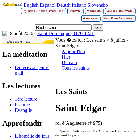
English
Espanol
Deutsh
Italiano
Slovensko
8 août 2026 -
Saint Dominique (1170-1221)
Vous �tes ici :
Les saints > 8 juillet >
Saint Edgar
Aujourd'hui
La méditation
Hier
Demain
La recevoir par e-
Tous les saints
mail
Les lectures
Les Saints
1ère lecture
Psaume
Saint Edgar
Evangile
Approfondir
roi d’Angleterre († 975)
Il régna dix-huit ans sur l’Est-Anglie et y laissa les « lois
de Saint Edgar ».
L'homélie du jour