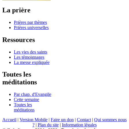
La prière
Prières par thèmes
Prières universelles
Ressources
Les vies des saints
Les témoignages
La messe expliquée
Toutes les
méditations
Par chap. d'Evangile
Cette semaine
Toutes les
méditations
Accueil
|
Version Mobile
|
Faire un don
|
Contact
|
Qui sommes nous
?
|
Plan du site
|
Information légales