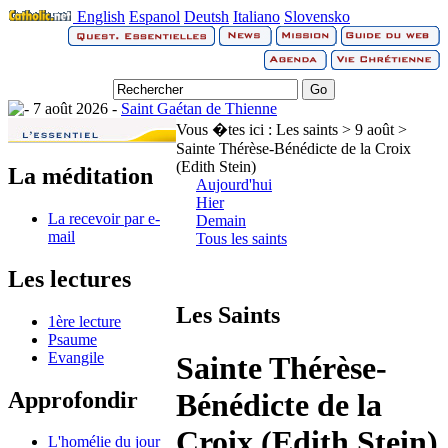
English
Espanol
Deutsh
Italiano
Slovensko
7 août 2026 -
Saint Gaétan de Thienne
Vous �tes ici :
Les saints > 9 août >
Sainte Thérèse-Bénédicte de la Croix
(Edith Stein)
La méditation
Aujourd'hui
Hier
La recevoir par e-
Demain
mail
Tous les saints
Les lectures
Les Saints
1ère lecture
Psaume
Evangile
Sainte Thérèse-
Approfondir
Bénédicte de la
Croix (Edith Stein)
L'homélie du jour