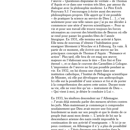
l’œuvre « Questiones disputatae de veritate » de Thomas
d’Aquin et ce dans une version très libre, par amour du
dialogue avec la philosophie moderne. Le Père Erich
Przywara S.J. l’encouragea à écrire aussi des œuvres
philosophiques propres. Elle apprit qu’il est possible
« de pratiquer la science au service de Dieu [... ] ; c’est
seulement pour une telle raison que j’ai pu me décider à
commencer une série d’œuvres scientifiques ». Pour sa
vie et pour son travail elle trouve toujours les forces
nécessaires au couvent des bénédictins de Beuron où elle
se rend pour passer les grandes fêtes de l’année
liturgique. En 1931, elle termina son activité à Spire.
Elle tenta de nouveau d’obtenir l’habilitation pour
enseigner librement à Wroclaw et à Fribourg. En vain. À
partir de ce moment, elle écrivit une œuvre sur les
principaux concepts de Thomas d’Aquin : "Puissance et
action". Plus tard, elle fera de cet essai son œuvre
majeure en l’élaborant sous le titre « Être fini et Être
éternel », et ce dans le couvent des Carmélites à Cologne.
L’impression de l’œuvre ne fut pas possible pendant sa
vie. En 1932, on lui donna une chaire dans une
institution catholique, l’Institut de Pédagogie scientifique
de Münster, où elle put développer son anthropologie.
Ici elle eut la possibilité d’unir science et foi et de porter
à la compréhension des autres cette union. Durant toute
sa vie, elle ne veut être qu’un « instrument de Dieu ».
« Qui vient à moi, je désire le conduire à Lui ».
En 1933, les ténèbres descendent sur l’Allemagne.
« J’avais déjà entendu parler des mesures sévères contres
les juifs. Mais maintenant je commençai à comprendre
soudainement que Dieu avait encore une fois posé
lourdement sa main sur son peuple et que le destin de ce
peuple était aussi mon destin ». L’article de loi sur la
descendance arienne des nazis rendit impossible la
continuation de son activité d’enseignante. « Si ici je ne
peux continuer, en Allemagne il n’y a plus de possibilité
pour moi ». « J’étais devenue une étrangère dans le