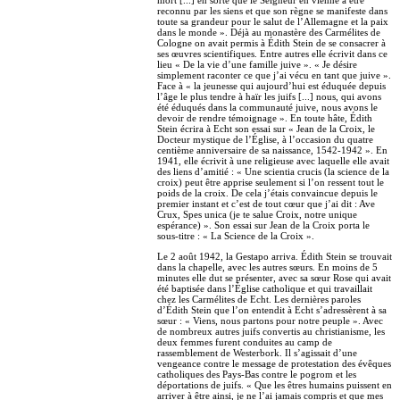
reconnu par les siens et que son règne se manifeste dans
toute sa grandeur pour le salut de l’Allemagne et la paix
dans le monde ». Déjà au monastère des Carmélites de
Cologne on avait permis à Édith Stein de se consacrer à
ses œuvres scientifiques. Entre autres elle écrivit dans ce
lieu « De la vie d’une famille juive ». « Je désire
simplement raconter ce que j’ai vécu en tant que juive ».
Face à « la jeunesse qui aujourd’hui est éduquée depuis
l’âge le plus tendre à haïr les juifs [...] nous, qui avons
été éduqués dans la communauté juive, nous avons le
devoir de rendre témoignage ». En toute hâte, Édith
Stein écrira à Echt son essai sur « Jean de la Croix, le
Docteur mystique de l’Église, à l’occasion du quatre
centième anniversaire de sa naissance, 1542-1942 ». En
1941, elle écrivit à une religieuse avec laquelle elle avait
des liens d’amitié : « Une scientia crucis (la science de la
croix) peut être apprise seulement si l’on ressent tout le
poids de la croix. De cela j’étais convaincue depuis le
premier instant et c’est de tout cœur que j’ai dit : Ave
Crux, Spes unica (je te salue Croix, notre unique
espérance) ». Son essai sur Jean de la Croix porta le
sous-titre : « La Science de la Croix ».
Le 2 août 1942, la Gestapo arriva. Édith Stein se trouvait
dans la chapelle, avec les autres sœurs. En moins de 5
minutes elle dut se présenter, avec sa sœur Rose qui avait
été baptisée dans l’Église catholique et qui travaillait
chez les Carmélites de Echt. Les dernières paroles
d’Édith Stein que l’on entendit à Echt s’adressèrent à sa
sœur : « Viens, nous partons pour notre peuple ». Avec
de nombreux autres juifs convertis au christianisme, les
deux femmes furent conduites au camp de
rassemblement de Westerbork. Il s’agissait d’une
vengeance contre le message de protestation des évêques
catholiques des Pays-Bas contre le pogrom et les
déportations de juifs. « Que les êtres humains puissent en
arriver à être ainsi, je ne l’ai jamais compris et que mes