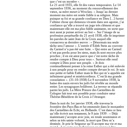
que c’est un mystère ».
Le 21 avril 1935, elle fit des vœux temporaires. Le 14
septembre 1936, au moment du renouvellement des
vœux, sa mère meurt à Wroclaw. « Jusqu’au dernier
moment ma mère est restée fidèle à sa religion. Mais
puisque sa foi et sa grande confiance en Dieu [...] furent
l’ultime chose qui demeura vivante dans son agonie, j’ai
confiance qu’elle a trouvé un juge très clément et que
maintenant elle est ma plus fidèle assistante, en sorte que
moi aussi je puisse arriver au but ». Sur l’image de sa
profession perpétuelle du 21 avril 1938, elle fit imprimer
les paroles de saint Jean de la Croix auquel elle
consacrera sa dernière œuvre : « Désormais ma seule
tâche sera l’amour ». L’entrée d’Édith Stein au couvent
du Carmel n’a pas été une fuite. « Qui entre au Carmel
n’est pas perdu pour les siens, mais ils sont encore plus
proches ; il en est ainsi parce que c’est notre tâche de
rendre compte à Dieu pour tous ». Surtout elle rend
compte à Dieu pour son peuple. « Je dois
continuellement penser à la reine Esther qui a été enlevée
à son peuple pour en rendre compte devant le roi. Je suis
une petite et faible Esther mais le Roi qui m’a appelée est
infiniment grand et miséricordieux. C’est là ma grande
consolation ». (31-10-1938) Le 9 novembre 1938, la
haine des nazis envers les juifs fut révélée au monde
entier. Les synagogues brûlèrent. La terreur se répandit
parmi les juifs. La Mère Prieure des Carmélites de
Cologne fait tout son possible pour conduire sœur
Thérèse-Bénédicte de la Croix à l’étranger.
Dans la nuit du 1er janvier 1938, elle traversa la
frontière des Pays-Bas et fut emmenée dans le monastère
des Carmélites de Echt, en Hollande. C’est dans ce lieu
qu’elle écrivit son testament, le 9 juin 1939 : « Déjà
maintenant j’accepte avec joie, en totale soumission et
selon sa très sainte volonté, la mort que Dieu m’a
destinée. Je prie le Seigneur qu’Il accepte ma vie et ma
mort [...] en sorte que le Seigneur en vienne à être