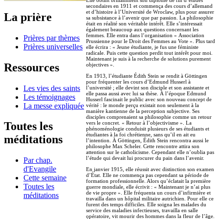
secondaires en 1911 et commença des cours d’allemand
et d’histoire à l’Université de Wroclaw, plus pour assurer
La prière
sa subsistance à l’avenir que par passion. La philosophie
était en réalité son véritable intérêt. Elle s’intéressait
également beaucoup aux questions concernant les
femmes. Elle entra dans l’organisation « Association
Prières par thèmes
Prussienne pour le Droit des Femmes au Vote ». Plus tard
Prières universelles
elle écrira : « Jeune étudiante, je fus une féministe
radicale. Puis cette question perdit tout intérêt pour moi.
Maintenant je suis à la recherche de solutions purement
Ressources
objectives ».
En 1913, l’étudiante Édith Stein se rendit à Göttingen
pour fréquenter les cours d’Edmund Husserl à
Les vies des saints
l’université ; elle devint son disciple et son assistante et
elle passa aussi avec lui sa thèse. À l’époque Edmund
Les témoignages
Husserl fascinait le public avec son nouveau concept de
La messe expliquée
vérité : le monde perçu existait non seulement à la
manière kantienne de la perception subjective. Ses
disciples comprenaient sa philosophie comme un retour
vers le concret. « Retour à l’objectivisme ». La
Toutes les
phénoménologie conduisit plusieurs de ses étudiants et
étudiantes à la foi chrétienne, sans qu’il en ait eu
méditations
l’intention. À Göttingen, Édith Stein rencontra aussi le
philosophe Max Scheler. Cette rencontre attira son
attention sur le catholicisme. Cependant elle n’oublia pas
l’étude qui devait lui procurer du pain dans l’avenir.
Par chap.
d'Evangile
En janvier 1915, elle réussit avec distinction son examen
d’État. Elle ne commença pas cependant sa période de
Cette semaine
formation professionnelle. Alors qu’éclatait la première
Toutes les
guerre mondiale, elle écrivit : « Maintenant je n’ai plus
de vie propre ». Elle fréquenta un cours d’infirmière et
méditations
travailla dans un hôpital militaire autrichien. Pour elle ce
furent des temps difficiles. Elle soigna les malades du
service des maladies infectieuses, travailla en salle
opératoire, vit mourir des hommes dans la fleur de l’âge.