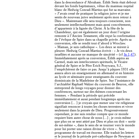
dans la descendance d’Abraham. Édith Stein était debout
devant les fonds baptismaux, vêtue du manteau nuptial
blanc de Hedwig Conrad-Martius qui fut sa marraine.
« J’avais cessé de pratiquer la religion juive et je me
sentis de nouveau juive seulement après mon retour à
Dieu ». Maintenant elle sera toujours consciente, non
seulement intellectuellement mais aussi concrètement,
d’appartenir à la lignée du Christ. À la fête de la
Chandeleur, qui est également un jour dont l’origine
remonte à l’Ancien Testament, elle reçut la confirmation
de l’évêque de Spire dans sa chapelle privée. Après sa
conversion, elle se rendit tout d’abord à Wroclaw.
« Maman, je suis catholique ». Les deux se mirent à
pleurer. Hedwig Conrad-Martius écrivit : « Je vis deux
israélites et aucune ne manque de sincérité » (cf
Jn 1,47
).
Immédiatement après sa conversion, Édith aspira au
Carmel, mais ses interlocuteurs spirituels, le Vicaire
général de Spire et le Père Erich Przywara, S.J.,
l’empêchèrent de faire ce pas. Jusqu’à pâques 1931 elle
assura alors un enseignement en allemand et en histoire
au lycée et séminaire pour enseignants du couvent
dominicain de la Madeleine de Spire. Sur l’insistance de
l’archiabbé Raphaël Walzer du couvent de Beuron, elle
entreprend de longs voyages pour donner des
conférences, surtout sur des thèmes concernant les
femmes. « Pendant la période qui précède
immédiatement et aussi pendant longtemps après ma
conversion [... ] je croyais que mener une vie religieuse
signifiait renoncer à toutes les choses terrestres et vivre
seulement dans la pensée de Dieu. Progressivement
cependant, je me suis rendue compte que ce monde
requiert bien autre chose de nous [...] ; je crois même
que plus on se sent attiré par Dieu et plus on doit « sortir
de soi-même », dans le sens de se tourner vers le monde
pour lui porter une raison divine de vivre ». Son
programme de travail est énorme. Elle traduit les lettres
et le journal de la période pré-catholique de Newman et