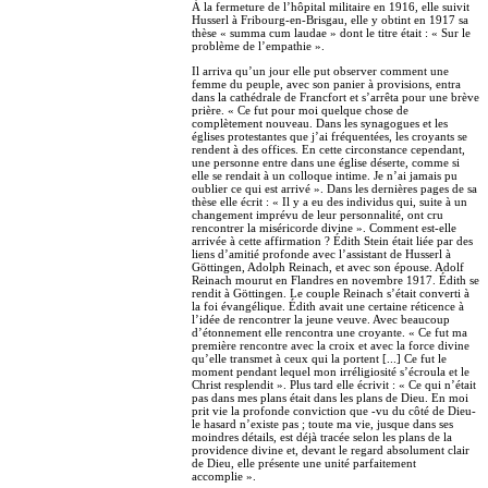
À la fermeture de l’hôpital militaire en 1916, elle suivit
Husserl à Fribourg-en-Brisgau, elle y obtint en 1917 sa
thèse « summa cum laudae » dont le titre était : « Sur le
problème de l’empathie ».
Il arriva qu’un jour elle put observer comment une
femme du peuple, avec son panier à provisions, entra
dans la cathédrale de Francfort et s’arrêta pour une brève
prière. « Ce fut pour moi quelque chose de
complètement nouveau. Dans les synagogues et les
églises protestantes que j’ai fréquentées, les croyants se
rendent à des offices. En cette circonstance cependant,
une personne entre dans une église déserte, comme si
elle se rendait à un colloque intime. Je n’ai jamais pu
oublier ce qui est arrivé ». Dans les dernières pages de sa
thèse elle écrit : « Il y a eu des individus qui, suite à un
changement imprévu de leur personnalité, ont cru
rencontrer la miséricorde divine ». Comment est-elle
arrivée à cette affirmation ? Édith Stein était liée par des
liens d’amitié profonde avec l’assistant de Husserl à
Göttingen, Adolph Reinach, et avec son épouse. Adolf
Reinach mourut en Flandres en novembre 1917. Édith se
rendit à Göttingen. Le couple Reinach s’était converti à
la foi évangélique. Édith avait une certaine réticence à
l’idée de rencontrer la jeune veuve. Avec beaucoup
d’étonnement elle rencontra une croyante. « Ce fut ma
première rencontre avec la croix et avec la force divine
qu’elle transmet à ceux qui la portent [...] Ce fut le
moment pendant lequel mon irréligiosité s’écroula et le
Christ resplendit ». Plus tard elle écrivit : « Ce qui n’était
pas dans mes plans était dans les plans de Dieu. En moi
prit vie la profonde conviction que -vu du côté de Dieu-
le hasard n’existe pas ; toute ma vie, jusque dans ses
moindres détails, est déjà tracée selon les plans de la
providence divine et, devant le regard absolument clair
de Dieu, elle présente une unité parfaitement
accomplie ».