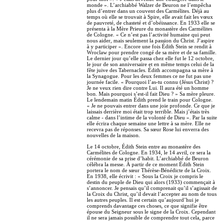
monde ». L’archiabbé Walzer de Beuron ne l’empêcha
plus d’entrer dans un couvent des Carmélites. Déjà au
temps où elle se trouvait à Spire, elle avait fait les vœux
de pauvreté, de chasteté et d’obéissance. En 1933 elle se
présenta à la Mère Prieure du monastère des Carmélites
de Cologne. « Ce n’est pas l’activité humaine qui peut
nous aider, mais seulement la passion du Christ. J’aspire
à y participer ». Encore une fois Édith Stein se rendit à
Wroclaw pour prendre congé de sa mère et de sa famille.
Le dernier jour qu’elle passa chez elle fut le 12 octobre,
le jour de son anniversaire et en même temps celui de la
fête juive des Tabernacles. Édith accompagna sa mère à
la Synagogue. Pour les deux femmes ce ne fut pas une
journée facile. « Pourquoi l’as-tu connu (Jésus Christ) ?
Je ne veux rien dire contre Lui. Il aura été un homme
bon. Mais pourquoi s’est-il fait Dieu ? » Sa mère pleure.
Le lendemain matin Édith prend le train pour Cologne.
« Je ne pouvais entrer dans une joie profonde. Ce que je
laissais derrière moi était trop terrible. Mais j’étais très
calme - dans l’intime de la volonté de Dieu ». Par la suite
elle écrira chaque semaine une lettre à sa mère. Elle ne
recevra pas de réponses. Sa sœur Rose lui enverra des
nouvelles de la maison.
Le 14 octobre, Édith Stein entre au monastère des
Carmélites de Cologne. En 1934, le 14 avril, ce sera la
cérémonie de sa prise d’habit. L’archiabbé de Beuron
célébra la messe. À partir de ce moment Édith Stein
portera le nom de sœur Thérèse-Bénédicte de la Croix.
En 1938, elle écrivit : « Sous la Croix je compris le
destin du peuple de Dieu qui alors (1933) commençait à
s’annoncer. Je pensais qu’il comprenait qu’il s’agissait de
la Croix du Christ, qu’il devait l’accepter au nom de tous
les autres peuples. Il est certain qu’aujourd’hui je
comprends davantage ces choses, ce que signifie être
épouse du Seigneur sous le signe de la Croix. Cependant
il ne sera jamais possible de comprendre tout cela, parce