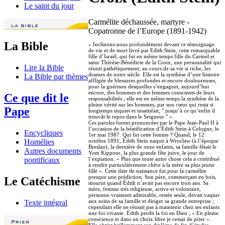
Le saint du jour
Carmélite déchaussée, martyre -
Copatronne de l’Europe (1891-1942)
La Bible
« Inclinons-nous profondément devant ce témoignage
de vie et de mort livré par Edith Stein, cette remarquable
fille d’Israël, qui fut en même temps fille du Carmel et
sœur Thérèse-Bénédicte de la Croix, une personnalité qui
Lire la Bible
réunit pathétiquement, au cours de sa vie si riche, les
drames de notre siècle. Elle est la synthèse d’une histoire
La Bible par thèmes
affligée de blessures profondes et encore douloureuses,
pour la guérison desquelles s’engagent, aujourd’hui
encore, des hommes et des femmes conscients de leurs
Ce que dit le
responsabilités ; elle est en même temps la synthèse de la
pleine vérité sur les hommes, par son cœur qui resta si
Pape
longtemps inquiet et insatisfait, " jusqu’à ce qu’enfin il
trouvât le repos dans le Seigneur " ».
Ces paroles furent prononcées par le Pape Jean-Paul II à
l’occasion de la béatification d’Édith Stein à Cologne, le
Encycliques
1er mai 1987. Qui fut cette femme ? Quand, le 12
octobre 1891, Édith Stein naquit à Wroclaw (à l’époque
Homélies
Breslau), la dernière de onze enfants, sa famille fêtait le
Autres documents
Yom Kippour, la plus grande fête juive, le jour de
l’expiation. « Plus que toute autre chose cela a contribué
pontificaux
à rendre particulièrement chère à la mère sa plus jeune
fille ». Cette date de naissance fut pour la carmélite
presque une prédiction. Son père, commerçant en bois,
Le Catéchisme
mourut quand Édith n’avait pas encore trois ans. Sa
mère, femme très religieuse, active et volontaire,
personne vraiment admirable, restée seule, devait vaquer
aux soins de sa famille et diriger sa grande entreprise ;
Texte intégral
cependant elle ne réussit pas à maintenir chez ses enfants
une foi vivante. Édith perdit la foi en Dieu ; « En pleine
conscience et dans un choix libre je cessai de prier ».
Elle obtint brillamment son diplôme de fin d’études