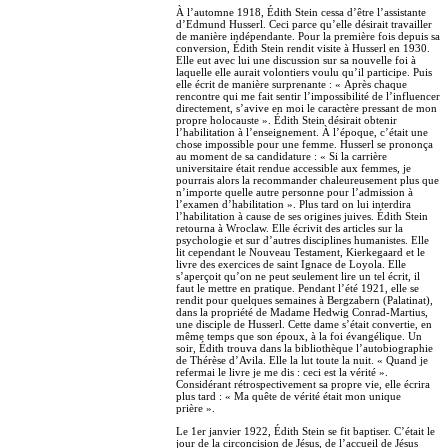
À l’automne 1918, Édith Stein cessa d’être l’assistante
d’Edmund Husserl. Ceci parce qu’elle désirait travailler
de manière indépendante. Pour la première fois depuis sa
conversion, Édith Stein rendit visite à Husserl en 1930.
Elle eut avec lui une discussion sur sa nouvelle foi à
laquelle elle aurait volontiers voulu qu’il participe. Puis
elle écrit de manière surprenante : « Après chaque
rencontre qui me fait sentir l’impossibilité de l’influencer
directement, s’avive en moi le caractère pressant de mon
propre holocauste ». Édith Stein désirait obtenir
l’habilitation à l’enseignement. À l’époque, c’était une
chose impossible pour une femme. Husserl se prononça
au moment de sa candidature : « Si la carrière
universitaire était rendue accessible aux femmes, je
pourrais alors la recommander chaleureusement plus que
n’importe quelle autre personne pour l’admission à
l’examen d’habilitation ». Plus tard on lui interdira
l’habilitation à cause de ses origines juives. Édith Stein
retourna à Wroclaw. Elle écrivit des articles sur la
psychologie et sur d’autres disciplines humanistes. Elle
lit cependant le Nouveau Testament, Kierkegaard et le
livre des exercices de saint Ignace de Loyola. Elle
s’aperçoit qu’on ne peut seulement lire un tel écrit, il
faut le mettre en pratique. Pendant l’été 1921, elle se
rendit pour quelques semaines à Bergzabern (Palatinat),
dans la propriété de Madame Hedwig Conrad-Martius,
une disciple de Husserl. Cette dame s’était convertie, en
même temps que son époux, à la foi évangélique. Un
soir, Édith trouva dans la bibliothèque l’autobiographie
de Thérèse d’Avila. Elle la lut toute la nuit. « Quand je
refermai le livre je me dis : ceci est la vérité ».
Considérant rétrospectivement sa propre vie, elle écrira
plus tard : « Ma quête de vérité était mon unique
prière ».
Le 1er janvier 1922, Édith Stein se fit baptiser. C’était le
jour de la circoncision de Jésus, de l’accueil de Jésus