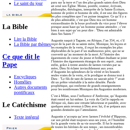
paru sur la terre et l’un des plus grands saints dont Dieu
Le saint du jour
ait orné son Église. Moine, pontife, orateur, écrivain,
philosophe, théologien, interprète de la Sainte Écriture,
homme de prière et homme de zèle, il est une des figures
les plus complètes que l’on puisse imaginer. Ce qu’il y a
de plus admirable, c’est que Dieu tira cet homme
extraordinaire de la boue profonde du vice pour l’élever
La Bible
presque aussi haut qu’un homme puisse atteindre ; c’est
bien à son sujet qu’on peut dire : "Dieu est admirable
dans Ses Saints !"
Lire la Bible
Augustin naquit à Tagaste, en Afrique, l’an 354, et, s’il
La Bible par thèmes
reçut de la part de sa sainte mère, Monique, les leçons et
les exemples de la vertu, il reçut les exemples les plus
déplorables de la part d’un malheureux père, qui ne se
convertit qu’au moment de la mort. A l’histoire des
Ce que dit le
égarements de coeur du jeune et brillant étudiant se joint
l’histoire des égarements étranges de son esprit ; mais
Pape
enfin, grâce à trente années de larmes versées par sa
mère, Dieu fit éclater invinciblement aux yeux
d’Augustin les splendeurs de la vérité et les beautés
seules vraies de la vertu, et le prodigue se donna tout à
Encycliques
Dieu : "Le fils de tant de larmes ne saurait périr !" avait
Homélies
dit un prêtre vénérable à la mère désolée. Parole
prophétique, qui renferme de grands enseignements
Autres documents
pour les nombreuses Moniques des Augustins modernes.
pontificaux
C’est à Milan, sous l’influence d’Ambroise, qu’Augustin
était rentré en lui-même. La voix du Ciel le rappela en
Afrique où, dans une retraite laborieuse et paisible, avec
Le Catéchisme
quelques amis revenus à Dieu avec lui, il se prépara aux
grandes destinées qui l’attendaient.
Augustin n’accepta qu’avec larmes l’évêché d’Hippone,
Texte intégral
car son péché était toujours sous ses yeux, et l’humilité
fut la grande vertu de sa vie nouvelle. Il fut le marteau
de toutes les hérésies de son temps ; ses innombrables