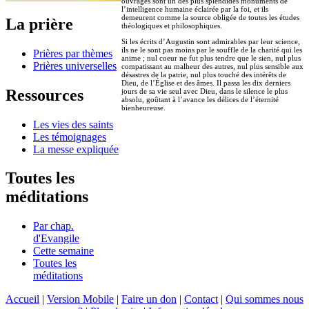
ouvrages sont un des plus splendides monuments de
l’intelligence humaine éclairée par la foi, et ils
demeurent comme la source obligée de toutes les études
La prière
théologiques et philosophiques.
Si les écrits d’Augustin sont admirables par leur science,
ils ne le sont pas moins par le souffle de la charité qui les
Prières par thèmes
anime ; nul coeur ne fut plus tendre que le sien, nul plus
Prières universelles
compatissant au malheur des autres, nul plus sensible aux
désastres de la patrie, nul plus touché des intérêts de
Dieu, de l’Église et des âmes. Il passa les dix derniers
Ressources
jours de sa vie seul avec Dieu, dans le silence le plus
absolu, goûtant à l’avance les délices de l’éternité
bienheureuse.
Les vies des saints
Les témoignages
La messe expliquée
Toutes les
méditations
Par chap.
d'Evangile
Cette semaine
Toutes les
méditations
Accueil
|
Version Mobile
|
Faire un don
|
Contact
|
Qui sommes nous