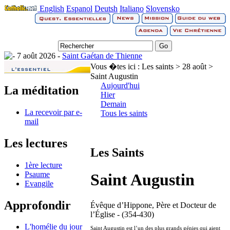
English
Espanol
Deutsh
Italiano
Slovensko
7 août 2026 -
Saint Gaétan de Thienne
Vous �tes ici :
Les saints > 28 août >
Saint Augustin
Aujourd'hui
La méditation
Hier
Demain
La recevoir par e-
Tous les saints
mail
Les lectures
Les Saints
1ère lecture
Psaume
Saint Augustin
Evangile
Approfondir
Évêque d’Hippone, Père et Docteur de
l’Église - (354-430)
L'homélie du jour
Saint Augustin est l’un des plus grands génies qui aient