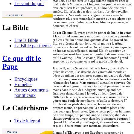
manuels, que son père le plaça comme apprenti chez le
Le saint du jour
maître de la Monnaie de Limoges. Ses premières oeuvres
révélèrent son talent précoce, et, au bout de quelques
années, Éloi n’avait pas de rival dans l’art de travailler
les métaux. Ses sentiments religieux et ses vertus le
rendirent plus recommandable encore que ses talents ; on
ne se lassait pas d’admirer sa franchise, sa prudence, sa
La Bible
douceur, sa charité.
Le roi Clotaire II, ayant entendu parler de lui, le fit venir
à la cour, lui commanda un trône d’or orné de pierreries,
Lire la Bible
et à cet effet lui donna une quantité d’or. Le travail fini,
Éloi se présenta devant le roi et lui montra le trône.
La Bible par thèmes
Clotaire s’extasiait devant ce chef-d’oeuvre ; mais quelle
ne fut pas sa stupéfaction, quand Éloi fit apporter un
autre trône aussi beau que le premier, fait aussi avec l’or
Ce que dit le
qu’il avait reçu ! Sur-le-champ, Éloi fut nommé grand
argentier du royaume, et le roi le garda près de lui.
Pape
Jusque là, notre Saint avait aimé le luxe ; touché d’une
grâce de choix, il se détacha des vanités du monde et
vécut au milieu des richesses comme un pauvre de Jésus-
Encycliques
Christ. Son plaisir était de faire de belles châsses pour les
reliques des Saints. Mais surtout il aimait les pauvres. On
Homélies
ne saurait se figurer tous les trésors qui passèrent par ses
Autres documents
mains dans le sein des indigents. Aussi, quand des
étrangers demandaient à le voir, on leur répondait :
pontificaux
"Allez en telle rue, et arrêtez-vous à la maison où vous
verrez une foule de mendiants : c’est là sa demeure !"
Éloi lavait les pieds des pauvres, les servait de ses
Le Catéchisme
propres mains, ne prenait que la dernière place et ne
mangeait que leurs restes. Quelle leçon pour les hommes
de notre temps, qui parlent tant de l’émancipation des
classes ouvrières et vivent dans les jouissances égoïstes !
Texte intégral
Quand Éloi n’avait plus d’argent, il donnait ses meubles
et jusqu’à sa ceinture, son manteau, ses souliers.
L’amitié d’Éloi avec le roi Dagobert, successeur de