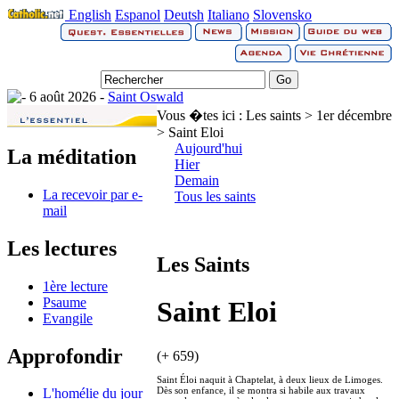
English
Espanol
Deutsh
Italiano
Slovensko
6 août 2026 -
Saint Oswald
Vous �tes ici :
Les saints > 1er décembre
> Saint Eloi
Aujourd'hui
La méditation
Hier
Demain
La recevoir par e-
Tous les saints
mail
Les lectures
Les Saints
1ère lecture
Psaume
Saint Eloi
Evangile
Approfondir
(+ 659)
Saint Éloi naquit à Chaptelat, à deux lieux de Limoges.
Dès son enfance, il se montra si habile aux travaux
L'homélie du jour