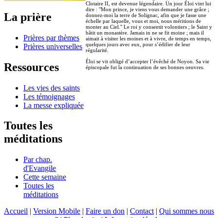
Clotaire II, est devenue légendaire. Un jour Éloi vint lui
dire : "Mon prince, je viens vous demander une grâce ;
La prière
donnez-moi la terre de Solignac, afin que je fasse une
échelle par laquelle, vous et moi, nous méritions de
monter au Ciel." Le roi y consentit volontiers ; le Saint y
bâtit un monastère. Jamais in ne se fit moine ; mais il
Prières par thèmes
aimait à visiter les moines et à vivre, de temps en temps,
quelques jours avec eux, pour s’édifier de leur
Prières universelles
régularité.
Éloi se vit obligé d’accepter l’évêché de Noyon. Sa vie
Ressources
épiscopale fut la continuation de ses bonnes oeuvres.
Les vies des saints
Les témoignages
La messe expliquée
Toutes les
méditations
Par chap.
d'Evangile
Cette semaine
Toutes les
méditations
Accueil
|
Version Mobile
|
Faire un don
|
Contact
|
Qui sommes nous