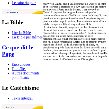
Le saint du jour
Martyr en Chine. Fils d’un laboureur du Quercy, il entra
chez les Pères Lazaristes en 1820. Après avoir été maître
des novices à Paris, rue de Sèvres, il est envoyé en
Chine. Il apprend les langues locales, adopte les
coutumes chinoises et s’établit au coeur du Kiang-Si, une
province montagneuse interdite aux Européens. Après
La Bible
quatre années de prédication, il est arrêté en vertu d’une
loi de l’empereur Kien-Long qui interdit le
christianisme. Fouetté, suspendu par les cheveux à un
chevalet, brûlé au fer rouge, on lui grave sur le front :
Lire la Bible
"Propagateur d’une secte abominable" . Ses tourments se
prolongent plusieurs mois, lentement et avec
La Bible par thèmes
raffinement. Sur vingt chrétiens arrêtés en même temps
que lui, douze renièrent le Christ. Les bourreaux avaient
reçu toute liberté : ils le chargèrent de chaînes, lui
Ce que dit le
broyèrent les pieds dans un étau, lui firent boire du sang
de chien, le tourmentèrent jusque dans sa pudeur la plus
Pape
intime. Alors même qu’il agonisait, les membres écartelés
sur une croix, ils lui donnaient encore des coups de pieds
dans le ventre. Ils l’achevèrent en l’étranglant.
Encycliques
Homélies
Autres documents
pontificaux
Le Catéchisme
Texte intégral