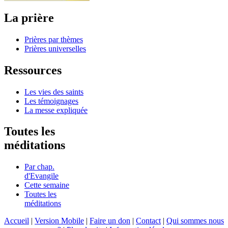
La prière
Prières par thèmes
Prières universelles
Ressources
Les vies des saints
Les témoignages
La messe expliquée
Toutes les
méditations
Par chap.
d'Evangile
Cette semaine
Toutes les
méditations
Accueil
|
Version Mobile
|
Faire un don
|
Contact
|
Qui sommes nous