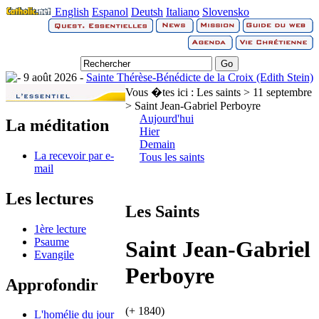
English
Espanol
Deutsh
Italiano
Slovensko
9 août 2026 -
Sainte Thérèse-Bénédicte de la Croix (Edith Stein)
Vous �tes ici :
Les saints > 11 septembre
> Saint Jean-Gabriel Perboyre
Aujourd'hui
La méditation
Hier
Demain
La recevoir par e-
Tous les saints
mail
Les lectures
Les Saints
1ère lecture
Psaume
Saint Jean-Gabriel
Evangile
Perboyre
Approfondir
(+ 1840)
L'homélie du jour