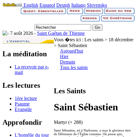
English
Espanol
Deutsh
Italiano
Slovensko
7 août 2026 -
Saint Gaétan de Thienne
Vous �tes ici :
Les saints > 18 décembre
> Saint Sébastien
Aujourd'hui
La méditation
Hier
Demain
La recevoir par e-
Tous les saints
mail
Les lectures
Les Saints
1ère lecture
Psaume
Saint Sébastien
Evangile
Approfondir
Martyr (+ 288)
Saint Sébastien, né à Narbonne, a reçu le glorieux titre
de Défenseur de l’Église romaine. On pense que,
L'homélie du jour