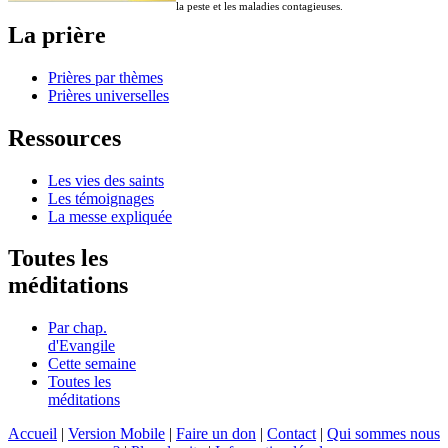
la peste et les maladies contagieuses.
La prière
Prières par thèmes
Prières universelles
Ressources
Les vies des saints
Les témoignages
La messe expliquée
Toutes les
méditations
Par chap.
d'Evangile
Cette semaine
Toutes les
méditations
Accueil
|
Version Mobile
|
Faire un don
|
Contact
|
Qui sommes nous