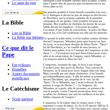
renonçant à une brillante carrière dans sa patrie, il entra
Le saint du jour
dans l’armée afin de pouvoir plus facilement servir ses
frères dans sa foi.
Ses grandes qualités le firent bientôt connaître à la cour ;
il s’y distingua et devint en peu de temps un des favoris
de Dioclétien qui le nomma capitaine de la première
compagnie de ses gardes. Cette position favorisa ses
La Bible
desseins. Bon nombre de chrétiens lui durent de ne pas
faiblir devant les supplices : il fut pour les païens
l’occasion d’une foule de conversions : la grâce de Dieu
Lire la Bible
était en lui, et le Ciel confirmait son zèle par les miracles.
La Bible par thèmes
Un apostat le trahit enfin, et il fut traduit comme chrétien
devant l’empereur. Sébastien parut sans frayeur en face
du tyran, et se proclama disciple de Jésus-Christ : "Quoi !
Ce que dit le
lui dit Dioclétien, je t’ai comblé de mes faveurs, tu
habites mon palais, et tu es l’ennemi de l’empereur et des
Pape
dieux ? — J’ai toujours invoqué Jésus-Christ pour votre
salut et la conservation de l’empire, reprit Sébastien, et
j’ai toujours adoré le Dieu du Ciel."
Encycliques
L’empereur, écumant de rage, le livra à une troupe
d’archers pour être percé de flèches. Tout couvert de
Homélies
blessures, on le laissa pour mort, baigné dans son sang.
Autres documents
Mais, recueilli par une dame chrétienne, il fut bientôt
providentiellement guéri. Il alla lui-même se présenter
pontificaux
devant Dioclétien, qui, stupéfait de le voir, lui dit :
"Quoi ! Tu es Sébastien, que j’avais ordonné de faire
mourir à coups de flèches ? — Le Seigneur, dit
Le Catéchisme
Sébastien, m’a guéri, afin de protester, en présence de
tout le peuple, contre l’injuste persécution dont vous
accablez les chrétiens, qui sont les meilleurs et les plus
fidèles citoyens de l’empire."
Texte intégral
L’empereur le fit traîner dans le cirque, pour y être
assommé à coups de bâton. Ce fut le 20 janvier 288 qu’il
acheva son sacrifice. — On l’invoque avec succès contre