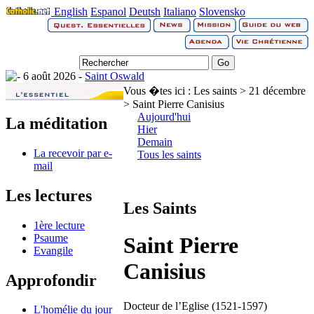
English
Espanol
Deutsh
Italiano
Slovensko
6 août 2026 -
Saint Oswald
Vous �tes ici :
Les saints > 21 décembre
> Saint Pierre Canisius
Aujourd'hui
La méditation
Hier
Demain
La recevoir par e-
Tous les saints
mail
Les lectures
Les Saints
1ère lecture
Psaume
Saint Pierre
Evangile
Canisius
Approfondir
Docteur de l’Eglise (1521-1597)
L'homélie du jour