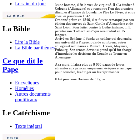
Le saint du jour
Jeune homme, il fit le vœu de virginité. Il alla étudier à
Cologne (Allemagne) et y rencontra l’un des premiers
disciples d’Ignace de Loyola ; le Père Le Fèvre, et entra
chez les jésuites en 1543.
Ordonné prêtre en 1546, il se fit vite remarqué par son
édition des œuvres de Saint Cyrille d’Alexandrie et de
La Bible
Saint Léon. Pour lutter contre le Luthérianisme, il fit
paraître son "Cathéchisme" qui sera traduit en 15
langues.
Arrivé en Bohème, il fonda un collège qui deviendra
Lire la Bible
une université à Prague, puis de nombreux autres
collèges et séminaires à Munich, Trèves, Mayence,
La Bible par thèmes
Fribourg. Son renom devint si grand qu’il fut chargé
d’introduire les décisions du Concile de Trente en
Allemagne.
Ce que dit le
A sa mort, il laissa plus de 8 000 pages de lettres
Pape
adressées aux princes, empereurs, évêques et au pape,
pour consoler, les diriger ou les réprimander.
Il fut proclamé Docteur de l’Eglise.
Encycliques
Homélies
Autres documents
pontificaux
Le Catéchisme
Texte intégral