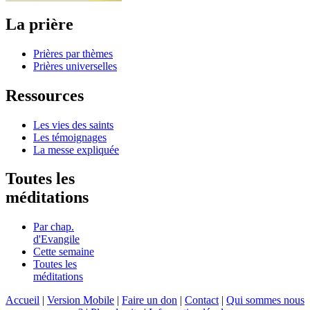
La prière
Prières par thèmes
Prières universelles
Ressources
Les vies des saints
Les témoignages
La messe expliquée
Toutes les
méditations
Par chap.
d'Evangile
Cette semaine
Toutes les
méditations
Accueil
|
Version Mobile
|
Faire un don
|
Contact
|
Qui sommes nous