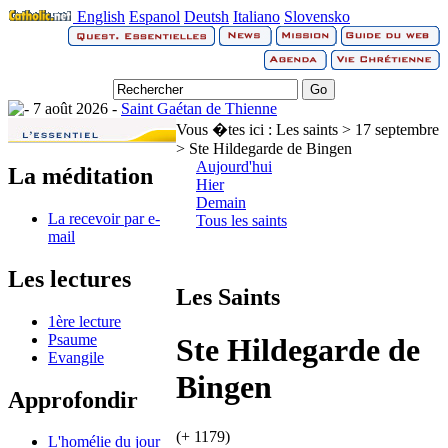
English
Espanol
Deutsh
Italiano
Slovensko
7 août 2026 -
Saint Gaétan de Thienne
Vous �tes ici :
Les saints > 17 septembre
> Ste Hildegarde de Bingen
Aujourd'hui
La méditation
Hier
Demain
La recevoir par e-
Tous les saints
mail
Les lectures
Les Saints
1ère lecture
Psaume
Ste Hildegarde de
Evangile
Bingen
Approfondir
(+ 1179)
L'homélie du jour