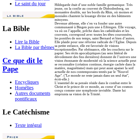
Le saint du jour
Hildegarde était d’une noble famille germanique. Très
jeune, on la confie au couvent de Disbodenberg, un
monastère double, sur les bords du Rhin, où moines et
moniales chantent la louange divine en des bâtiments
mitoyens.
Devenue abbesse, elle s’en va fonder une autre
La Bible
communauté à Bingen puis une à Eibingen. Elle voyage,
va où on l’appelle, prêche dans les cathédrales et les
couvents, correspond avec toutes les têtes couronnées,
les pontifes de son temps, saint Bernard et bien d’autres.
Lire la Bible
Elle plaide pour une réforme radicale de l’Eglise. Depuis
sa petite enfance, elle est favorisée de visions
La Bible par thèmes
exceptionnelles. Par obéissance, elle les couchera sur le
papier. Ses récits apocalyptiques (au sens littéral de
dévoilement des fins dernières) donnent de l’univers une
Ce que dit le
vision étonnante de modernité où la science actuelle peut
se reconnaître (création continue, énergie cachée dans la
Pape
matière, magnétisme) mais qui peut aussi apaiser la soif
actuelle de nos contemporains tentés par le "Nouvel
Age". ("Le monde ne reste jamais dans un seul état",
écrit-elle.)
Encycliques
L’essentiel de sa pensée réside dans le combat entre le
Christ et le prince de ce monde, au coeur d’un cosmos
Homélies
conçu comme une symphonie invisible. Dante lui
Autres documents
emprunta sa vision de la Trinité.
pontificaux
Le Catéchisme
Texte intégral