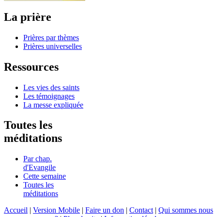
La prière
Prières par thèmes
Prières universelles
Ressources
Les vies des saints
Les témoignages
La messe expliquée
Toutes les
méditations
Par chap.
d'Evangile
Cette semaine
Toutes les
méditations
Accueil
|
Version Mobile
|
Faire un don
|
Contact
|
Qui sommes nous