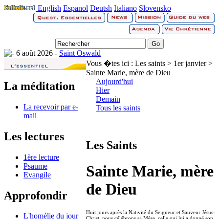
English
Espanol
Deutsh
Italiano
Slovensko
6 août 2026 -
Saint Oswald
Vous �tes ici :
Les saints > 1er janvier >
Sainte Marie, mère de Dieu
Aujourd'hui
La méditation
Hier
Demain
La recevoir par e-
Tous les saints
mail
Les lectures
Les Saints
1ère lecture
Psaume
Sainte Marie, mère
Evangile
de Dieu
Approfondir
Huit jours après la Nativité du Seigneur et Sauveur Jésus-
L'homélie du jour
Christ, nous célébrons sa Mère, celle qui lui a donné son