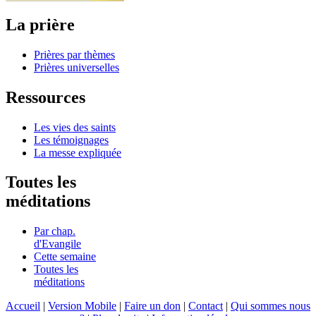
La prière
Prières par thèmes
Prières universelles
Ressources
Les vies des saints
Les témoignages
La messe expliquée
Toutes les
méditations
Par chap.
d'Evangile
Cette semaine
Toutes les
méditations
Accueil
|
Version Mobile
|
Faire un don
|
Contact
|
Qui sommes nous