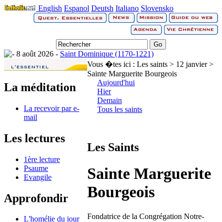
English
Espanol
Deutsh
Italiano
Slovensko
8 août 2026 -
Saint Dominique (1170-1221)
Vous �tes ici :
Les saints > 12 janvier >
Sainte Marguerite Bourgeois
Aujourd'hui
La méditation
Hier
Demain
La recevoir par e-
Tous les saints
mail
Les lectures
Les Saints
1ère lecture
Psaume
Sainte Marguerite
Evangile
Bourgeois
Approfondir
Fondatrice de la Congrégation Notre-
L'homélie du jour