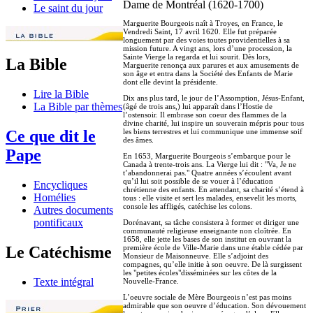
Dame de Montréal (1620-1700)
Le saint du jour
Marguerite Bourgeois naît à Troyes, en France, le
Vendredi Saint, 17 avril 1620. Elle fut préparée
longuement par des voies toutes providentielles à sa
mission future. A vingt ans, lors d’une procession, la
Sainte Vierge la regarda et lui sourit. Dès lors,
La Bible
Marguerite renonça aux parures et aux amusements de
son âge et entra dans la Société des Enfants de Marie
dont elle devint la présidente.
Lire la Bible
Dix ans plus tard, le jour de l’Assomption, Jésus-Enfant,
La Bible par thèmes
(âgé de trois ans,) lui apparaît dans l’Hostie de
l’ostensoir. Il embrase son coeur des flammes de la
divine charité, lui inspire un souverain mépris pour tous
les biens terrestres et lui communique une immense soif
Ce que dit le
des âmes.
Pape
En 1653, Marguerite Bourgeois s’embarque pour le
Canada à trente-trois ans. La Vierge lui dit : "Va, Je ne
t’abandonnerai pas." Quatre années s’écoulent avant
qu’il lui soit possible de se vouer à l’éducation
Encycliques
chrétienne des enfants. En attendant, sa charité s’étend à
Homélies
tous : elle visite et sert les malades, ensevelit les morts,
console les affligés, catéchise les colons.
Autres documents
pontificaux
Dorénavant, sa tâche consistera à former et diriger une
communauté religieuse enseignante non cloîtrée. En
1658, elle jette les bases de son institut en ouvrant la
première école de Ville-Marie dans une étable cédée par
Le Catéchisme
Monsieur de Maisonneuve. Elle s’adjoint des
compagnes, qu’elle initie à son oeuvre. De là surgissent
les "petites écoles"disséminées sur les côtes de la
Texte intégral
Nouvelle-France.
L’oeuvre sociale de Mère Bourgeois n’est pas moins
admirable que son oeuvre d’éducation. Son dévouement