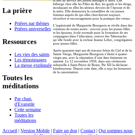
la met au service des jeunes ménages d’alors. Elle
héberge chez elle les Filles du Roi, les guide et les dirige,
inculquant en elles les sérieux devoirs de l’épouse et de
La prière
la mère. Elle demeurera la conseillère de ces jeunes
femmes auprès de qui elles chercheront toujours
réconfort et encouragement pour la pratique des vertus.
Prières par thèmes
L’ingéniosité de Marguerite Bourgeois se révèle dans des
Prières universelles
créations de toutes sortes : ouvroir pour les jeunes filles
et les épouses, école normale pour la formation de ses
compagnes dans l’éducation, oeuvre des Tabernacles
Ressources
qu’elle fonde avec la recluse Jeanne Leber, congrégation
pour jeunes filles.
Après quarante-sept ans de travaux bénis du Ciel et de la
Les vies des saints
Sainte Vierge, Marguerite Bourgeois s’éteint à quatre-
vingts ans, avec la réputation d’une âme éminente en
Les témoignages
sainteté. Le 12 novembre 1950, dans une cérémonie
La messe expliquée
solennelle à Saint-Pierre de Rome, Pie XII la déclarait
bienheureuse. Depuis cette date, elle a reçu les honneurs
de la canonisation.
Toutes les
méditations
Par chap.
d'Evangile
Cette semaine
Toutes les
méditations
Accueil
|
Version Mobile
|
Faire un don
|
Contact
|
Qui sommes nous