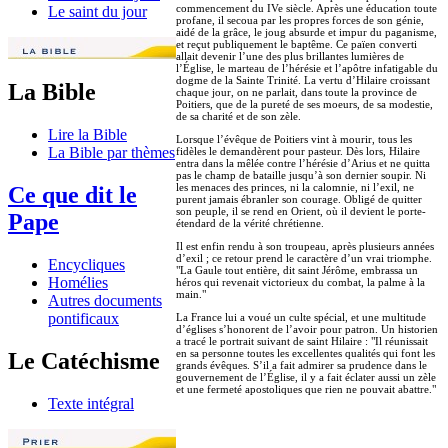
commencement du IVe siècle. Après une éducation toute
Le saint du jour
profane, il secoua par les propres forces de son génie,
aidé de la grâce, le joug absurde et impur du paganisme,
et reçut publiquement le baptême. Ce païen converti
allait devenir l’une des plus brillantes lumières de
l’Église, le marteau de l’hérésie et l’apôtre infatigable du
dogme de la Sainte Trinité. La vertu d’Hilaire croissant
La Bible
chaque jour, on ne parlait, dans toute la province de
Poitiers, que de la pureté de ses moeurs, de sa modestie,
de sa charité et de son zèle.
Lire la Bible
Lorsque l’évêque de Poitiers vint à mourir, tous les
La Bible par thèmes
fidèles le demandèrent pour pasteur. Dès lors, Hilaire
entra dans la mêlée contre l’hérésie d’Arius et ne quitta
pas le champ de bataille jusqu’à son dernier soupir. Ni
les menaces des princes, ni la calomnie, ni l’exil, ne
Ce que dit le
purent jamais ébranler son courage. Obligé de quitter
son peuple, il se rend en Orient, où il devient le porte-
Pape
étendard de la vérité chrétienne.
Il est enfin rendu à son troupeau, après plusieurs années
d’exil ; ce retour prend le caractère d’un vrai triomphe.
Encycliques
"La Gaule tout entière, dit saint Jérôme, embrassa un
Homélies
héros qui revenait victorieux du combat, la palme à la
main."
Autres documents
pontificaux
La France lui a voué un culte spécial, et une multitude
d’églises s’honorent de l’avoir pour patron. Un historien
a tracé le portrait suivant de saint Hilaire : "Il réunissait
en sa personne toutes les excellentes qualités qui font les
Le Catéchisme
grands évêques. S’il a fait admirer sa prudence dans le
gouvernement de l’Église, il y a fait éclater aussi un zèle
et une fermeté apostoliques que rien ne pouvait abattre."
Texte intégral