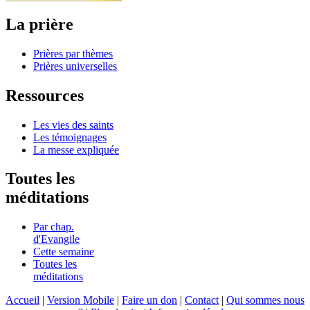
La prière
Prières par thèmes
Prières universelles
Ressources
Les vies des saints
Les témoignages
La messe expliquée
Toutes les
méditations
Par chap.
d'Evangile
Cette semaine
Toutes les
méditations
Accueil
|
Version Mobile
|
Faire un don
|
Contact
|
Qui sommes nous