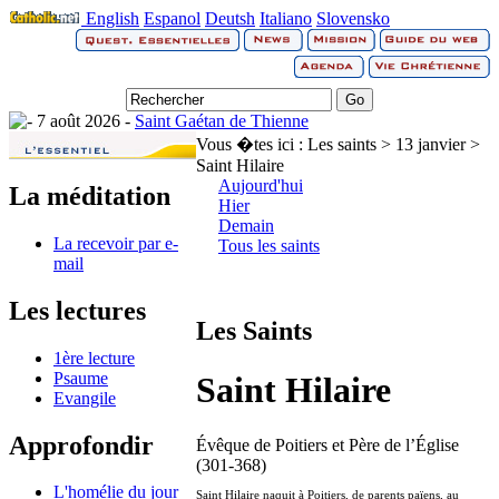
English
Espanol
Deutsh
Italiano
Slovensko
7 août 2026 -
Saint Gaétan de Thienne
Vous �tes ici :
Les saints > 13 janvier >
Saint Hilaire
Aujourd'hui
La méditation
Hier
Demain
La recevoir par e-
Tous les saints
mail
Les lectures
Les Saints
1ère lecture
Psaume
Saint Hilaire
Evangile
Approfondir
Évêque de Poitiers et Père de l’Église
(301-368)
L'homélie du jour
Saint Hilaire naquit à Poitiers, de parents païens, au