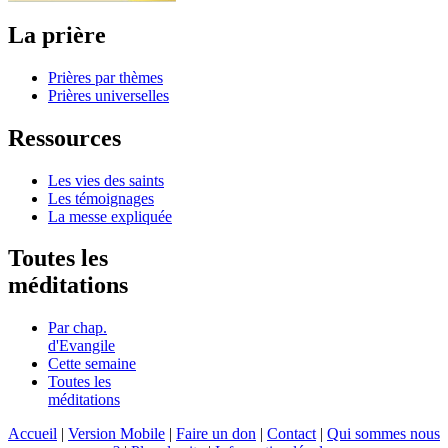
La prière
Prières par thèmes
Prières universelles
Ressources
Les vies des saints
Les témoignages
La messe expliquée
Toutes les
méditations
Par chap.
d'Evangile
Cette semaine
Toutes les
méditations
Accueil
|
Version Mobile
|
Faire un don
|
Contact
|
Qui sommes nous