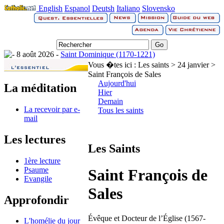
English
Espanol
Deutsh
Italiano
Slovensko
8 août 2026 -
Saint Dominique (1170-1221)
Vous �tes ici :
Les saints > 24 janvier >
Saint François de Sales
Aujourd'hui
La méditation
Hier
Demain
La recevoir par e-
Tous les saints
mail
Les lectures
Les Saints
1ère lecture
Psaume
Saint François de
Evangile
Sales
Approfondir
Évêque et Docteur de l’Église (1567-
L'homélie du jour