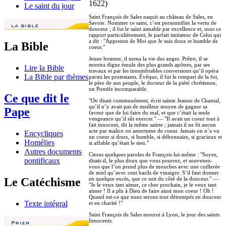
1622)
Le saint du jour
Saint François de Sales naquit au château de Sales, en
Savoie. Nommer ce saint, c’est personnifier la vertu de
douceur ; il fut le saint aimable par excellence et, sous ce
rapport particulièrement, le parfait imitateur de Celui qui
a dit : "Apprenez de Moi que Je suis doux et humble de
La Bible
coeur."
Jeune homme, il mena la vie des anges. Prêtre, il se
montra digne émule des plus grands apôtres, par ses
Lire la Bible
travaux et par les innombrables conversions qu’il opéra
La Bible par thèmes
parmi les protestants. Évêque, il fut le rempart de la foi,
le père de son peuple, le docteur de la piété chrétienne,
un Pontife incomparable.
Ce que dit le
"On disait communément, écrit sainte Jeanne de Chantal,
qu’il n’y avait pas de meilleur moyen de gagner sa
Pape
faveur que de lui faire du mal, et que c’était la seule
vengeance qu’il sût exercer." — "Il avait un coeur tout à
fait innocent, dit la même sainte ; jamais il ne fit aucun
acte par malice ou amertume de coeur. Jamais on n’a vu
Encycliques
un coeur si doux, si humble, si débonnaire, si gracieux et
Homélies
si affable qu’était le sien."
Autres documents
Citons quelques paroles de François lui-même : "Soyez,
pontificaux
disait-il, le plus doux que vous pourrez, et souvenez-
vous que l’on prend plus de mouches avec une cuillerée
de miel qu’avec cent barils de vinaigre. S’il faut donner
en quelque excès, que ce soit du côté de la douceur." —
Le Catéchisme
"Je le veux tant aimer, ce cher prochain, je le veux tant
aimer ! Il a plu à Dieu de faire ainsi mon coeur ! Oh !
Quand est-ce que nous serons tout détrempés en douceur
Texte intégral
et en charité !"
Saint François de Sales mourut à Lyon, le jour des saints
Innocents.