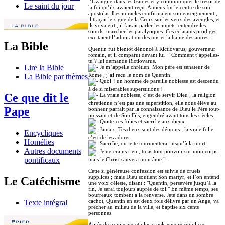
l’Évangile dans les Gaules et y communiquer le trésor de
Le saint du jour
la foi qu’ils avaient reçu. Amiens fut le centre de son
apostolat. Les miracles confirmaient son enseignement ;
il traçait le signe de la Croix sur les yeux des aveugles, et
ils voyaient ; il faisait parler les muets, entendre les
sourds, marcher les paralytiques. Ces éclatants prodiges
excitaient l’admiration des uns et la haine des autres.
La Bible
Quentin fut bientôt dénoncé à Rictiovarus, gouverneur
romain, et il comparut devant lui : "Comment t’appelles-
tu ? lui demande Rictiovarus.
Lire la Bible
Je m’appelle chrétien. Mon père est sénateur de
Rome ; j’ai reçu le nom de Quentin.
La Bible par thèmes
Quoi ! un homme de pareille noblesse est descendu
à de si misérables superstitions !
Ce que dit le
La vraie noblesse, c’est de servir Dieu ; la religion
chrétienne n’est pas une superstition, elle nous élève au
Pape
bonheur parfait par la connaissance de Dieu le Père tout-
puissant et de Son Fils, engendré avant tous les siècles.
Quitte ces folies et sacrifie aux dieux.
Jamais. Tes dieux sont des démons ; la vraie folie,
Encycliques
c’est de les adorer.
Homélies
Sacrifie, ou je te tourmenterai jusqu’à la mort.
Autres documents
Je ne crains rien ; tu as tout pouvoir sur mon corps,
pontificaux
mais le Christ sauvera mon âme."
Cette si généreuse confession est suivie de cruels
supplices ; mais Dieu soutient Son martyr, et l’on entend
Le Catéchisme
une voix céleste, disant : "Quentin, persévère jusqu’à la
fin, Je serai toujours auprès de toi." En même temps, ses
bourreaux tombent à la renverse. Jeté dans un sombre
cachot, Quentin en est deux fois délivré par un Ange, va
Texte intégral
prêcher au milieu de la ville, et baptise six cents
personnes.
Après de nouveaux et plus cruels encore supplices,