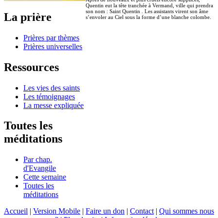
Quentin eut la tête tranchée à Vermand, ville qui prendra
son nom : Saint Quentin . Les assistants virent son âme
La prière
s’envoler au Ciel sous la forme d’une blanche colombe.
Prières par thèmes
Prières universelles
Ressources
Les vies des saints
Les témoignages
La messe expliquée
Toutes les
méditations
Par chap.
d'Evangile
Cette semaine
Toutes les
méditations
Accueil
|
Version Mobile
|
Faire un don
|
Contact
|
Qui sommes nous