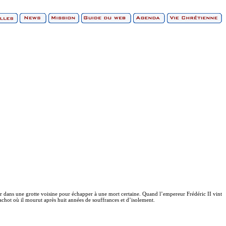
 dans une grotte voisine pour échapper à une mort certaine. Quand l’empereur Frédéric II vint
cachot où il mourut après huit années de souffrances et d’isolement.