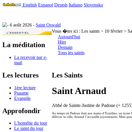
English
Espanol
Deutsh
Italiano
Slovensko
6 août 2026 -
Saint Oswald
Vous �tes ici :
Les saints > 10 février > S
Aujourd'hui
Hier
La méditation
Demain
Tous les saints
La recevoir par e-
mail
Les lectures
Les Saints
1ère lecture
Saint Arnaud
Psaume
Evangile
Abbé de Sainte-Justine de Padoue (+ 1255
Approfondir
Au temps où Padoue était aux mains d’Ezzelino, un tyran f
délivrer la ville, Arnaud l’accueillit joyeusement. Mais qua
L'homélie du jour
Le saint du jour