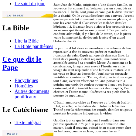
Le saint du jour
Saint Jean de Matha, originaire d’une illustre famille, en
Provence, fut consacré au Seigneur par un voeu, dès sa
naissance. Il brilla, tout jeune encore, par le divin instinct
de la charité. On le voyait distribuer aux pauvres l’argent
que ses parents lui donnaient pour ses menus plaisirs, et
tous les vendredis il allait servir les malades dans les
La Bible
hôpitaux ; là, il pansait leurs plaies et leur procurait tous
les secours qui étaient en son pouvoir. C’est par cette
conduite admirable, il y a lieu de le croire, que le pieux
jeune homme mérita de devenir le père d’un grand
Lire la Bible
Ordre de charité.
La Bible par thèmes
Le jour où il fut élevé au sacerdoce une colonne de feu
reposa sur la tête du nouveau prêtre et manifesta
l’onction du Saint-Esprit qui opérait dans son âme. Le
Ce que dit le
bruit de ce prodige s’étant répandu, une nombreuse
assemblée assista à sa première Messe. Au moment de la
Pape
consécration, lorsque Jean élevait l’hostie, on vit le
visage du saint resplendir d’une lumière surnaturelle et
ses yeux se fixer au dessus de l’autel sur un spectacle
invisible aux assistants. "J’ai vu, dit-il plus tard, un ange
Encycliques
tout blanc, avec un vêtement brillant, portant sur la
poitrine une croix de couleur rouge et bleue ; ses bras se
Homélies
croisaient, et il présentait les mains à deux captifs, l’un
Autres documents
chrétien et l’autre maure ; ils étaient à ses pieds dans la
posture de suppliants."
pontificaux
C’était l’annonce claire de l’oeuvre qu’il devait établir ;
il fut, en effet, le fondateur de l’Ordre de la Sainte-
Le Catéchisme
Trinité pour la rédemption des captifs, dont les religieux
portèrent le costume indiqué par la vision.
Qui dira tout ce que le Saint eut à souffrir dans son
Texte intégral
pénible apostolat ? "Si je n’ai pas le bonheur d’être
martyr, disait-il souvent, puissai-je au moins rester chez
les barbares, comme esclave, pour mes frères !"