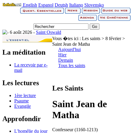
English
Espanol
Deutsh
Italiano
Slovensko
6 août 2026 -
Saint Oswald
Vous �tes ici :
Les saints > 8 février >
Saint Jean de Matha
Aujourd'hui
La méditation
Hier
Demain
La recevoir par e-
Tous les saints
mail
Les lectures
Les Saints
1ère lecture
Psaume
Saint Jean de
Evangile
Matha
Approfondir
Confesseur (1160-1213)
L'homélie du jour