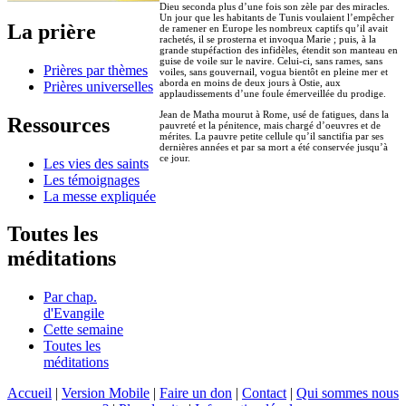
Dieu seconda plus d’une fois son zèle par des miracles.
Un jour que les habitants de Tunis voulaient l’empêcher
La prière
de ramener en Europe les nombreux captifs qu’il avait
rachetés, il se prosterna et invoqua Marie ; puis, à la
grande stupéfaction des infidèles, étendit son manteau en
guise de voile sur le navire. Celui-ci, sans rames, sans
Prières par thèmes
voiles, sans gouvernail, vogua bientôt en pleine mer et
aborda en moins de deux jours à Ostie, aux
Prières universelles
applaudissements d’une foule émerveillée du prodige.
Jean de Matha mourut à Rome, usé de fatigues, dans la
Ressources
pauvreté et la pénitence, mais chargé d’oeuvres et de
mérites. La pauvre petite cellule qu’il sanctifia par ses
dernières années et par sa mort a été conservée jusqu’à
ce jour.
Les vies des saints
Les témoignages
La messe expliquée
Toutes les
méditations
Par chap.
d'Evangile
Cette semaine
Toutes les
méditations
Accueil
|
Version Mobile
|
Faire un don
|
Contact
|
Qui sommes nous