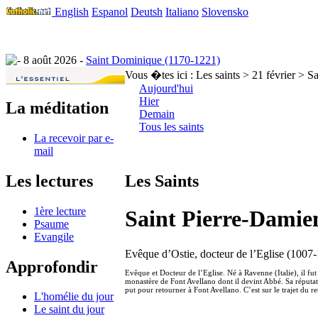
English
Espanol
Deutsh
Italiano
Slovensko
8 août 2026 -
Saint Dominique (1170-1221)
Vous �tes ici :
Les saints > 21 février > S
Aujourd'hui
Hier
La méditation
Demain
Tous les saints
La recevoir par e-
mail
Les lectures
Les Saints
1ère lecture
Saint Pierre-Damie
Psaume
Evangile
Evêque d’Ostie, docteur de l’Eglise (1007
Approfondir
Evêque et Docteur de l’Eglise. Né à Ravenne (Italie), il fut
monastère de Font Avellano dont il devint Abbé. Sa réputati
put pour retourner à Font Avellano. C’est sur le trajet du r
L'homélie du jour
Le saint du jour