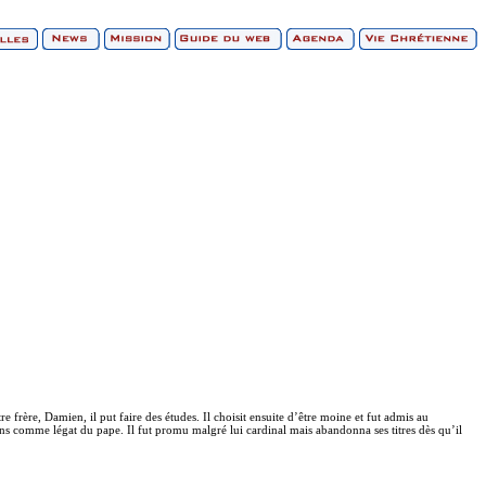
e frère, Damien, il put faire des études. Il choisit ensuite d’être moine et fut admis au
ans comme légat du pape. Il fut promu malgré lui cardinal mais abandonna ses titres dès qu’il