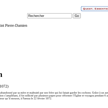
aint Pierre-Damien
n
-1072)
 abandonné par sa mère et maltraité par son frère qui lui faisait garder les cochons. Grâce à un autr
on s’amplifiant, il fut sollicité par plusieurs papes pour réformer l’Eglise et voyagea pendant 6 
etour qu’il mourut, à Faenza le 22 février 1072.