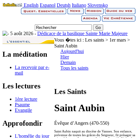
English
Espanol
Deutsh
Italiano
Slovensko
5 août 2026 -
Dédicace de la basilique Sainte Marie Majeure
Vous �tes ici :
Les saints > 1er mars >
Saint Aubin
Aujourd'hui
La méditation
Hier
Demain
La recevoir par e-
Tous les saints
mail
Les lectures
Les Saints
1ère lecture
Psaume
Saint Aubin
Evangile
Approfondir
Évêque d’Angers (470-550)
Saint Aubin naquit au diocèse de Vannes. Son enfance,
prévenue de toutes les grâces du Seigneur, fit présager sa
L'homélie du jour