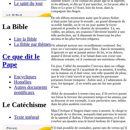
sainteté future ; il ne connut du jeune âge ni la légèreté,
Le saint du jour
ni les défauts, et dès qu’il put marcher, ce fut pour aller à
Dieu et Le prier à l’écart, loin du bruit, dans la
compagnie des Anges.
De tels débuts montraient assez que le pieux Aubin
n’était point fait pour le monde ; au grand désespoir de
sa noble famille, on le vit un jour quitter le foyer
La Bible
paternel et prendre le chemin du monastère. Là, ses
veilles, ses jeûnes, ses oraisons l’élevèrent bientôt à une
telle perfection, qu’il dépassait de beaucoup les plus
Lire la Bible
anciens et les plus fervents religieux.
La Bible par thèmes
On admirait surtout son recueillement continuel. Ses
yeux ne s’ouvraient que pour Dieu ; dans le monastère,
il ignorait ce qui se passait autour de lui, et au dehors,
Ce que dit le
quand il devait sortir, il se faisait dans son coeur une
délicieuse retraite, où il continuait ses entretiens célestes.
Pape
Un jour, l’abbé du monastère l’envoya dans un village
voisin. Pendant qu’il s’acquittait de sa mission, il tomba,
sur la maison où il était venu, une telle quantité de pluie,
Encycliques
que le toit s’entr’ouvrit et que toutes les personnes
présentes furent trempées : Aubin seul, à l’admiration de
Homélies
tous, fut épargné ; il ne tomba pas sur lui une goutte
Autres documents
d’eau.
pontificaux
Abbé du monastère à trente-cinq ans, il fit revivre parmi
ses frères la ferveur des premiers temps et les amena, par
sa douceur et son exemple, à une perfection rare, même
Le Catéchisme
dans les plus austères couvents.
Mais l’évêque d’Angers étant venu à mourir, le clergé et
le peuple de ce diocèse, auxquels était parvenu le renom
Texte intégral
de la sainteté d’Aubin, l’élurent unanimement, et il dut
courber ses épaules sous le lourd fardeau de l’épiscopat.
S’il était possible de connaître, parmi tant de vertus qu’il