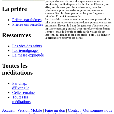
pratiqua dans sa vie nouvelle, quelle était sa vertu
dominante, on dirait que ce fut la charité. Elle était, en
La prière
effet, sans bornes pour les malheureux, pour les
prisonniers, pour les malades, pour les pauvres, et
souvent Dieu la récompensa par les plus frappants
miracles. En voici un exemple :
Prières par thèmes
Le charitable pasteur se rendit un jour aux prisons de la
ville pour en retirer une pauvre dame, poursuivie par ses
Prières universelles
créanciers. Devant le Saint, les gardiens s’écartent pour
lui laisser passage ; un seul veut lui refuser obstinément
l’entrée ; mais le Pontife souffle sur le visage de cet
Ressources
insolent, qui tombe mort à ses pieds ; puis il va délivrer
la prisonnière et payer ses dettes.
Les vies des saints
Les témoignages
La messe expliquée
Toutes les
méditations
Par chap.
d'Evangile
Cette semaine
Toutes les
méditations
Accueil
|
Version Mobile
|
Faire un don
|
Contact
|
Qui sommes nous