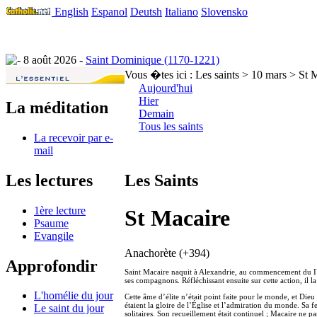
English
Espanol
Deutsh
Italiano
Slovensko
8 août 2026 -
Saint Dominique (1170-1221)
Vous �tes ici :
Les saints > 10 mars > St 
Aujourd'hui
Hier
La méditation
Demain
Tous les saints
La recevoir par e-
mail
Les lectures
Les Saints
1ère lecture
St Macaire
Psaume
Evangile
Anachorète (+394)
Approfondir
Saint Macaire naquit à Alexandrie, au commencement du IVe 
ses compagnons. Réfléchissant ensuite sur cette action, il
L'homélie du jour
Cette âme d’élite n’était point faite pour le monde, et Dieu 
étaient la gloire de l’Église et l’admiration du monde. Sa f
Le saint du jour
solitaires. Son recueillement était continuel ; Macaire ne 