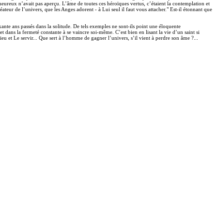
heureux n’avait pas aperçu. L’âme de toutes ces héroïques vertus, c’étaient la contemplation et
Créateur de l’univers, que les Anges adorent - à Lui seul il faut vous attacher." Est-il étonnant que
ixante ans passés dans la solitude. De tels exemples ne sont-ils point une éloquente
 dans la fermeté constante à se vaincre soi-même. C’est bien en lisant la vie d’un saint si
 Dieu et Le servir... Que sert à l’homme de gagner l’univers, s’il vient à perdre son âme ?...