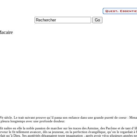
Macaire
siècle. Le trait suivant prouve qu’il passa son enfance dans une grande pureté de coeur : Menant
 la pleura longtemps avec une profonde douleur.
fit naître en elle la noble passion de marcher sur les traces des Antoine, des Pacôme et de tant d’il
erveur le fit tellement avancer, dès sa jeunesse, en la perfection évangélique, qu’on le regardait à
parlait qu’à Dieu. Ses austérités dépassaient toute imagination ; après avoir vécu plusieurs années