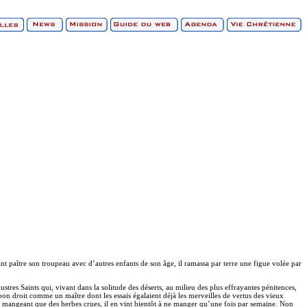
 paître son troupeau avec d’autres enfants de son âge, il ramassa par terre une figue volée par
lustres Saints qui, vivant dans la solitude des déserts, au milieu des plus effrayantes pénitences,
 bon droit comme un maître dont les essais égalaient déjà les merveilles de vertus des vieux
 ne mangeant que des herbes crues, il en vint bientôt à ne manger qu’une fois par semaine. Non