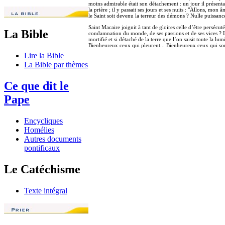
moins admirable était son détachement : un jour il présenta
la prière ; il y passait ses jours et ses nuits : "Allons, mon
le Saint soit devenu la terreur des démons ? Nulle puissanc
Saint Macaire joignit à tant de gloires celle d’être persécu
La Bible
condamnation du monde, de ses passions et de ses vices ? Le
mortifié et si détaché de la terre que l’on saisit toute la lu
Bienheureux ceux qui pleurent... Bienheureux ceux qui souf
Lire la Bible
La Bible par thèmes
Ce que dit le
Pape
Encycliques
Homélies
Autres documents
pontificaux
Le Catéchisme
Texte intégral