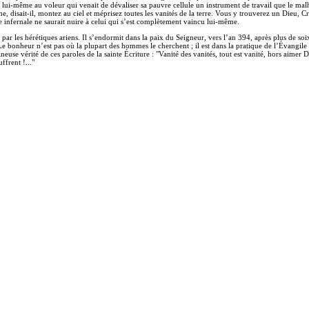
 lui-même au voleur qui venait de dévaliser sa pauvre cellule un instrument de travail que le mal
 âme, disait-il, montez au ciel et méprisez toutes les vanités de la terre. Vous y trouverez un Dieu, 
e infernale ne saurait nuire à celui qui s’est complètement vaincu lui-même.
té par les hérétiques ariens. Il s’endormit dans la paix du Seigneur, vers l’an 394, après plus de so
 bonheur n’est pas où la plupart des hommes le cherchent ; il est dans la pratique de l’Évangile et
mineuse vérité de ces paroles de la sainte Écriture : "Vanité des vanités, tout est vanité, hors aimer
frent !..."